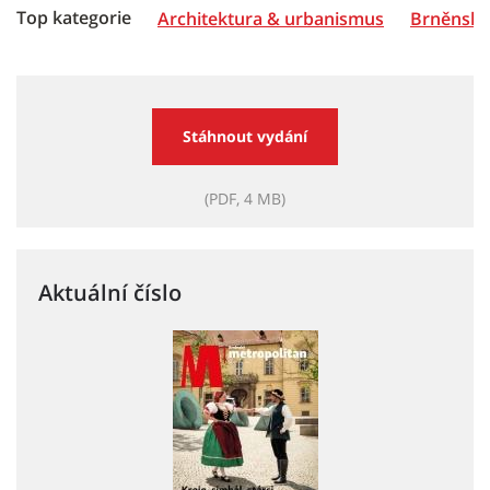
Top kategorie
Architektura & urbanismus
Brněnská 
Stáhnout vydání
(PDF, 4 MB)
Aktuální číslo