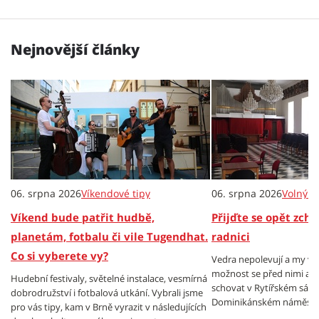
Nejnovější články
06. srpna 2026
Víkendové tipy
06. srpna 2026
Volný č
Víkend bude patřit hudbě,
Přijďte se opět zch
planetám, fotbalu či vile Tugendhat.
radnici
Co si vyberete vy?
Vedra nepolevují a my v
možnost se před nimi al
Hudební festivaly, světelné instalace, vesmírná
schovat v Rytířském sále
dobrodružství i fotbalová utkání. Vybrali jsme
Dominikánském náměstí.
pro vás tipy, kam v Brně vyrazit v následujících