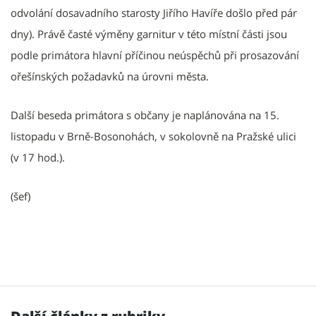
odvolání dosavadního starosty Jiřího Havíře došlo před pár
dny). Právě časté výměny garnitur v této místní části jsou
podle primátora hlavní příčinou neúspěchů při prosazování
ořešínských požadavků na úrovni města.
Další beseda primátora s občany je naplánována na 15.
listopadu v Brně-Bosonohách, v sokolovně na Pražské ulici
(v 17 hod.).
(šef)