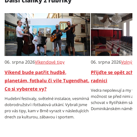
Další články z rubriky
06. srpna 2026
Víkendové tipy
06. srpna 2026
Volný č
Víkend bude patřit hudbě,
Přijďte se opět zch
planetám, fotbalu či vile Tugendhat.
radnici
Co si vyberete vy?
Vedra nepolevují a my v
možnost se před nimi al
Hudební festivaly, světelné instalace, vesmírná
schovat v Rytířském sále
dobrodružství i fotbalová utkání. Vybrali jsme
Dominikánském náměstí.
pro vás tipy, kam v Brně vyrazit v následujících
dnech za kulturou, zábavou i sportem.