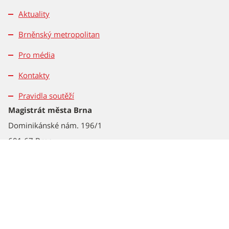
Aktuality
Brněnský metropolitan
Pro média
Kontakty
Pravidla soutěží
Magistrát města Brna
Dominikánské nám. 196/1
601 67 Brno
Tel.: 542 172 162