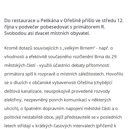
Do restaurace u Pelikána v Ořešíně přišlo ve středu 12.
října v podvečer pobesedovat s primátorem R.
Svobodou asi dvacet místních obyvatel.
Kromě dotazů souvisejících s „velkým Brnem“ - např. o
vhodnosti a efektivitě současného rozčlenění Brna do 29
městských částí - využili účastníci debaty přítomnosti
primátora spíš k rozpravě o místních záležitostech. Hovořilo
se o dluzích v občanské vybavenosti Ořešína (chybějící
dešťová kanalizace, neuspokojivě provedené rozvody
elektřiny, nezpevněný povrch komunikací v některých
ulicích), o špatném dopravním napojení městské části a o
politické nestabilitě obce, jejíž představitelé se v posledních
letech střídají v krátkých časových intervalech (přičemž k