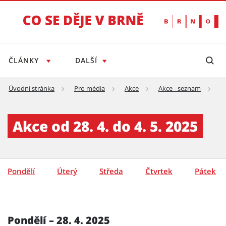
ČLÁNKY
DALŠÍ
Úvodní stránka
Pro média
Akce
Akce - seznam
A
Akce - týden - detail - Tiskový servis
Akce od 28. 4. do 4. 5. 2025
Pondělí
Úterý
Středa
Čtvrtek
Pátek
Pondělí – 28. 4. 2025