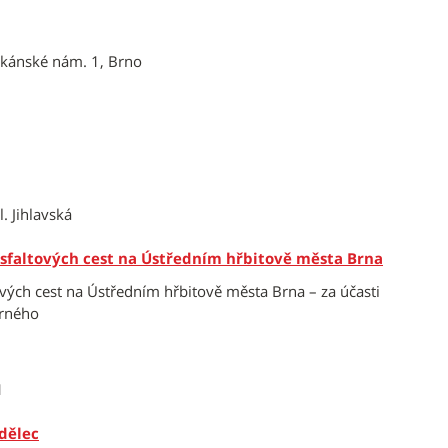
ikánské nám. 1, Brno
l. Jihlavská
asfaltových cest na Ústředním hřbitově města Brna
vých cest na Ústředním hřbitově města Brna – za účasti
Černého
1
dělec