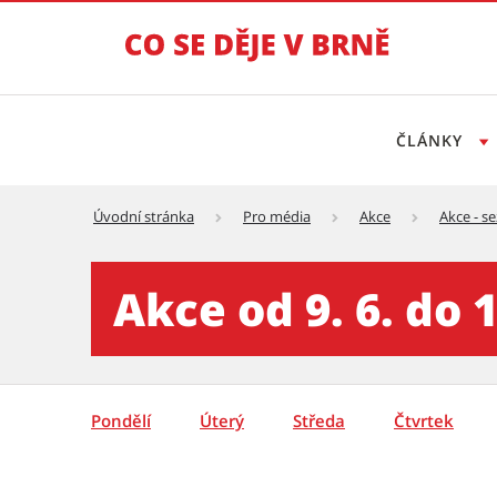
ČLÁNKY
Úvodní stránka
Pro média
Akce
Akce - s
Akce - týden - detail - Tisko
Akce od 9. 6. do 1
Pondělí
Úterý
Středa
Čtvrtek