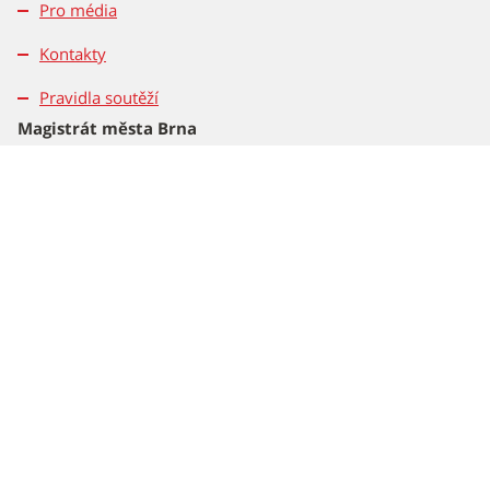
Pro média
Kontakty
Pravidla soutěží
Magistrát města Brna
Dominikánské nám. 196/1
601 67 Brno
Tel.: 542 172 162
2026 © Statutární město Brno
Všechna práva vyhrazena – použití obsahu nebo jeho částí je
možné pouze se souhlasem Magistrátu města Brna.