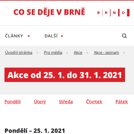
ČLÁNKY
DALŠÍ
Úvodní stránka
Pro média
Akce
Akce - seznam
A
Akce - týden - detail - Tiskový servis
Akce od 25. 1. do 31. 1. 2021
Pondělí
Úterý
Středa
Čtvrtek
Pátek
Pondělí – 25. 1. 2021