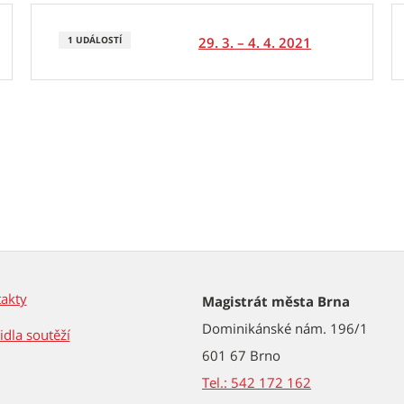
29. 3. – 4. 4. 2021
1 UDÁLOSTÍ
akty
Magistrát města Brna
Dominikánské nám. 196/1
idla soutěží
601 67 Brno
Tel.: 542 172 162