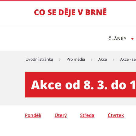
ČLÁNKY
Úvodní stránka
Pro média
Akce
Akce - s
Akce - týden - detail - Tisko
Akce od 8. 3. do 1
Pondělí
Úterý
Středa
Čtvrtek