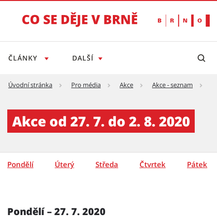
ČLÁNKY
DALŠÍ
Úvodní stránka
Pro média
Akce
Akce - seznam
A
Akce - týden - detail - Tiskový servis
Akce od 27. 7. do 2. 8. 2020
Pondělí
Úterý
Středa
Čtvrtek
Pátek
Pondělí – 27. 7. 2020