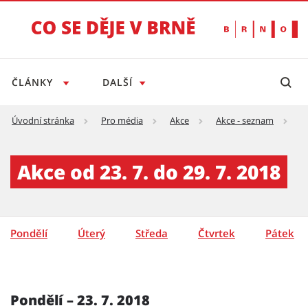
ČLÁNKY
DALŠÍ
Úvodní stránka
Pro média
Akce
Akce - seznam
A
Akce - týden - detail - Tiskový servis
Akce od 23. 7. do 29. 7. 2018
Pondělí
Úterý
Středa
Čtvrtek
Pátek
Pondělí – 23. 7. 2018