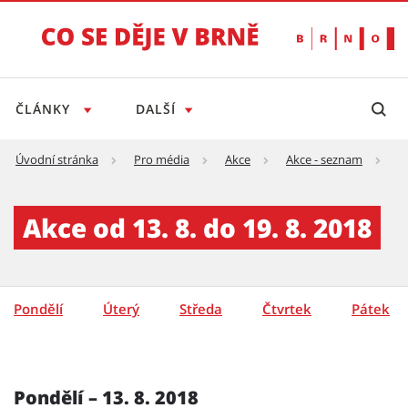
ČLÁNKY
DALŠÍ
Úvodní stránka
Pro média
Akce
Akce - seznam
A
Akce - týden - detail - Tiskový servis
Akce od 13. 8. do 19. 8. 2018
Pondělí
Úterý
Středa
Čtvrtek
Pátek
Pondělí – 13. 8. 2018