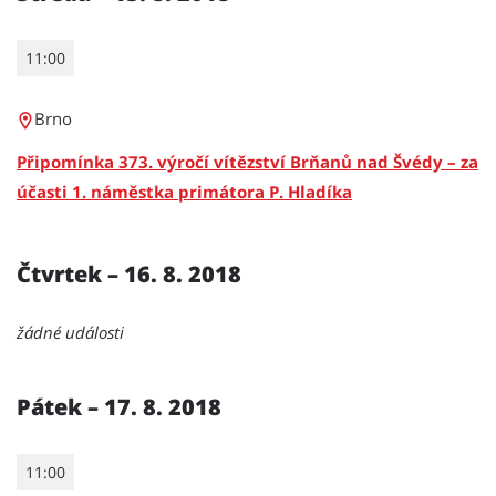
11:00
Brno
Připomínka 373. výročí vítězství Brňanů nad Švédy – za
účasti 1. náměstka primátora P. Hladíka
Čtvrtek – 16. 8. 2018
žádné události
Pátek – 17. 8. 2018
11:00