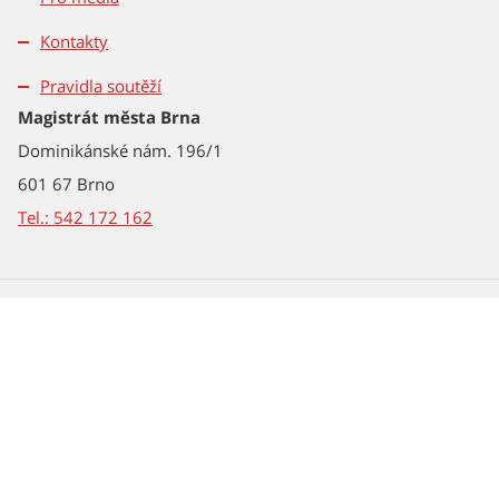
Kontakty
Pravidla soutěží
Magistrát města Brna
Dominikánské nám. 196/1
601 67 Brno
Tel.: 542 172 162
2026 © Statutární město Brno
Všechna práva vyhrazena – použití obsahu nebo jeho částí je
možné pouze se souhlasem Magistrátu města Brna.