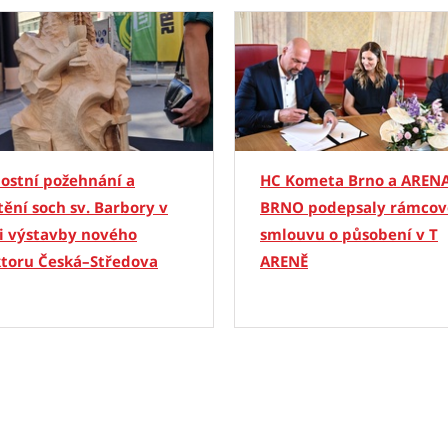
ostní požehnání a
HC Kometa Brno a AREN
ění soch sv. Barbory v
BRNO podepsaly rámco
i výstavby nového
smlouvu o působení v T
ktoru Česká–Středova
ARENĚ