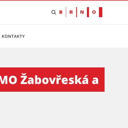
KONTAKTY
 žehnání kapli - Tiskový se
 VMO Žabovřeská a