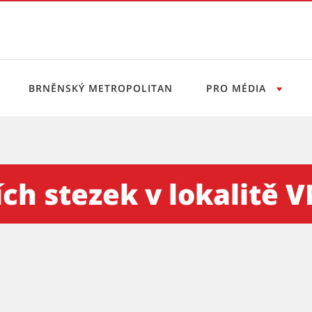
BRNĚNSKÝ METROPOLITAN
PRO MÉDIA
v lokalitě VMO Žabovřeská a
ch stezek v lokalitě