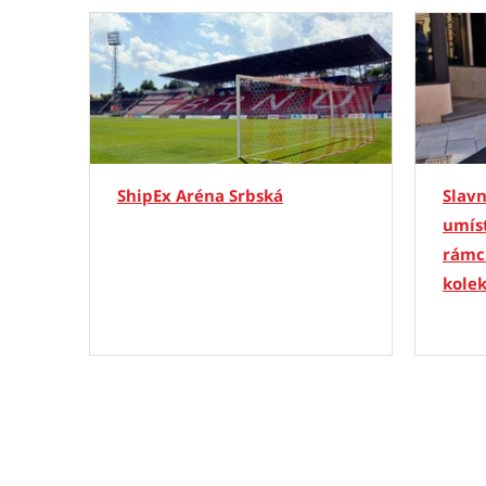
ShipEx Aréna Srbská
Slavn
umíst
rámc
kole