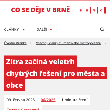
ČLÁNKY
DALŠÍ
Úvodní stránka
Všechny články z Brněnského metropolitanu
Zítra začíná veletrh chytrých řešení pro měs
Zítra začíná veletrh
chytrých řešení pro města a
obce
09. června 2025
06/2025
1 minuta čtení
Zuzana Gregorová