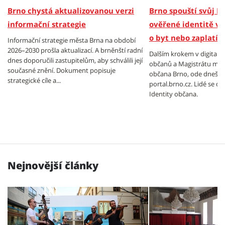
Brno chystá aktualizovanou verzi
Brno spouští svůj P
informační strategie
ověřené identitě v 
o byt nebo zaplatí 
Informační strategie města Brna na období
2026–2030 prošla aktualizací. A brněnští radní
Dalším krokem v digitali
dnes doporučili zastupitelům, aby schválili její
občanů a Magistrátu měst
současné znění. Dokument popisuje
občana Brno, ode dneška
strategické cíle a...
portal.brno.cz. Lidé se 
Identity občana.
Nejnovější články