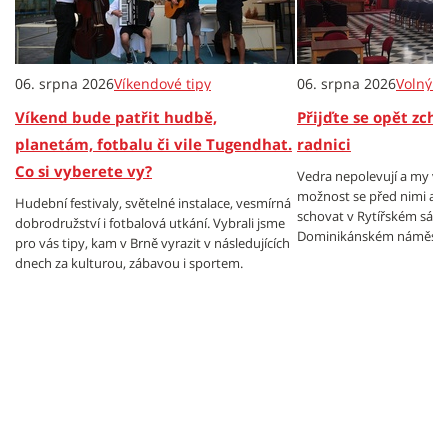
06. srpna 2026
Víkendové tipy
06. srpna 2026
Volný č
Víkend bude patřit hudbě,
Přijďte se opět zch
planetám, fotbalu či vile Tugendhat.
radnici
Co si vyberete vy?
Vedra nepolevují a my v
možnost se před nimi al
Hudební festivaly, světelné instalace, vesmírná
schovat v Rytířském sále
dobrodružství i fotbalová utkání. Vybrali jsme
Dominikánském náměstí.
pro vás tipy, kam v Brně vyrazit v následujících
dnech za kulturou, zábavou i sportem.