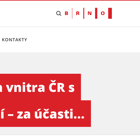
KONTAKTY
níky obcí s rozšířenou působ
 vnitra ČR s
– za účasti...