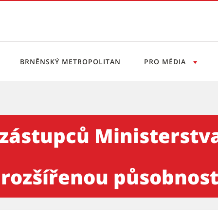
BRNĚNSKÝ METROPOLITAN
PRO MÉDIA
nisterstva vnitra ČR s tajem
zástupců Ministerstva
rozšířenou působností 