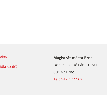
akty
Magistrát města Brna
Dominikánské nám. 196/1
idla soutěží
601 67 Brno
Tel.: 542 172 162
2026 © Statutární město Brno