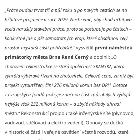
„Práce budou trvat tři a půl roku a po nových cestách se na
hřbitově projdeme v roce 2029. Nechceme, aby chod hřbitova
zcela narušily stavební práce, proto se postupuje po částech –
konkrétně jde o pět samostatných etap, které obsáhnou celý
prostor nejstarší části pohřebiště,“
vysvětlil
první náměstek
primátorky města Brna René Černý
a doplnil: „
O
zhotovení rekonstrukce se stará společnost SKANSKA, která
vyhrála výběrové řízení na zhotovitele. Celková cena, za niž byl
projekt vysoutěžen, činí 276 milionů korun bez DPH. Dotace
z evropských fondů pokryje značnou část způsobilých výdajů –
nejvýše však 232 milionů korun – a zbylé náklady uhradí
město.“
Rekonstrukcí projdou také inženýrské sítě (plynovod,
vodovod, sdělovací a elektro vedení). Obnovy se dočká
v historické části i veřejné osvětlení včetně rozvodů, které