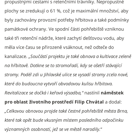
propustnými cestami s retenčními trávníky. Nepropustné
plochy se zredukují o 61 %, což je maximální množství, aby
byly zachovány provozní potřeby hřbitova a také podmínky
památkové ochrany. Ve spodní části pohřebiště vzniknou
také tři retenční nádrže, které zachytí dešťovou vodu, aby
měla více času se přirozeně vsáknout, než odteče do
kanalizace.
„Součástí projektu je také obnova a kultivace zeleně
na hřbitově. Dotkne se to stromořadí, kdy se ošetří stávající
stromy. Podél zdi u Jihlavské ulice se vysadí stromy zcela nové,
které do budoucna vytvoří obvodovou kulisu hřbitova.
Revitalizace se dočká i keřová výsadba,“
nastínil
náměstek
pro oblast životního prostředí Filip Chvátal
a dodal:
„Celkovou obnovou projde také čestné pohřebiště města Brna,
které tak opět bude vkusným místem posledního odpočinku
významných osobností, jež se ve městě narodily.
“