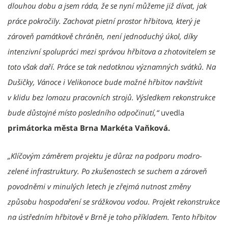
dlouhou dobu a jsem ráda, že se nyní můžeme již dívat, jak
práce pokročily. Zachovat pietní prostor hřbitova, který je
zároveň památkově chráněn, není jednoduchý úkol, díky
intenzivní spolupráci mezi správou hřbitova a zhotovitelem se
toto však daří. Práce se tak nedotknou významných svátků. Na
Dušičky, Vánoce i Velikonoce bude možné hřbitov navštívit
v klidu bez lomozu pracovních strojů. Výsledkem rekonstrukce
bude důstojné místo posledního odpočinutí,“
uvedla
primátorka města Brna Markéta Vaňková.
„Klíčovým záměrem projektu je důraz na podporu modro-
zelené infrastruktury. Po zkušenostech se suchem a zároveň
povodněmi v minulých letech je zřejmá nutnost změny
způsobu hospodaření se srážkovou vodou. Projekt rekonstrukce
na ústředním hřbitově v Brně je toho příkladem. Tento hřbitov