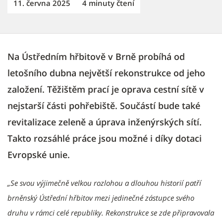
11. června 2025
4 minuty čtení
Na Ústředním hřbitově v Brně probíhá od
letošního dubna největší rekonstrukce od jeho
založení. Těžištěm prací je oprava cestní sítě v
nejstarší části pohřebiště. Součástí bude také
revitalizace zeleně a úprava inženýrských sítí.
Takto rozsáhlé práce jsou možné i díky dotaci
Evropské unie.
„Se svou výjimečně velkou rozlohou a dlouhou historií patří
brněnský Ústřední hřbitov mezi jedinečné zástupce svého
druhu v rámci celé republiky. Rekonstrukce se zde připravovala