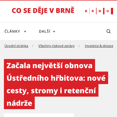
ČLÁNKY
DALŠÍ
Úvodní stránka
Všechny tiskové zprávy
Investice & dotace
Začala největší obnova Ústředního hřbitova:
Začala největší obnova
Ústředního hřbitova: nové
cesty, stromy i retenční
nádrže