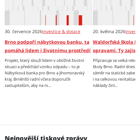
30. července 2026
Investice & dotace
20. května 2026
Invest
Brno podpoří nábytkovou banku, ta
Waldorfská škola B
pomáhá lidem i životnímu prostředí
opravami. Ty zajistí
Projekt, který slouží lidem v obtížné životní
Připravuje se velká reko
situaci a předchází vzniku odpadu – to je
školy Brno. Radní dnes od
Nábytková banka pro Brno a Jihomoravský
záměr na statické zabezp
kraj. Brněnští radní včera doporučili
i na celkovou revitalizac
zastupitelům, aby na ni...
náklady činí...
Nejnovější tiskové zprávy