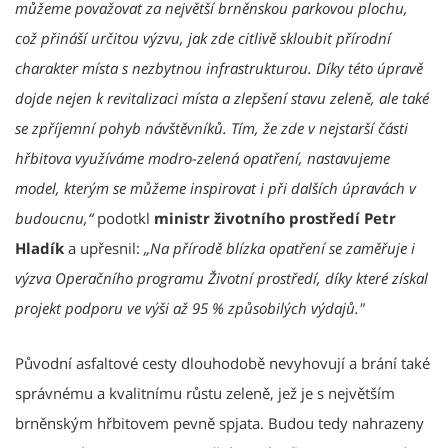
můžeme považovat za největší brněnskou parkovou plochu,
což přináší určitou výzvu, jak zde citlivě skloubit přírodní
charakter místa s nezbytnou infrastrukturou. Díky této úpravě
dojde nejen k revitalizaci místa a zlepšení stavu zeleně, ale také
se zpříjemní pohyb návštěvníků. Tím, že zde v nejstarší části
hřbitova využíváme modro-zelená opatření, nastavujeme
model, kterým se můžeme inspirovat i při dalších úpravách v
budoucnu,“
podotkl
ministr životního prostředí Petr
Hladík
a upřesnil:
„Na přírodě blízka opatření se zaměřuje i
výzva Operačního programu Životní prostředí, díky které získal
projekt podporu ve výši až 95 % způsobilých výdajů."
Původní asfaltové cesty dlouhodobě nevyhovují a brání také
správnému a kvalitnímu růstu zeleně, jež je s největším
brněnským hřbitovem pevně spjata. Budou tedy nahrazeny