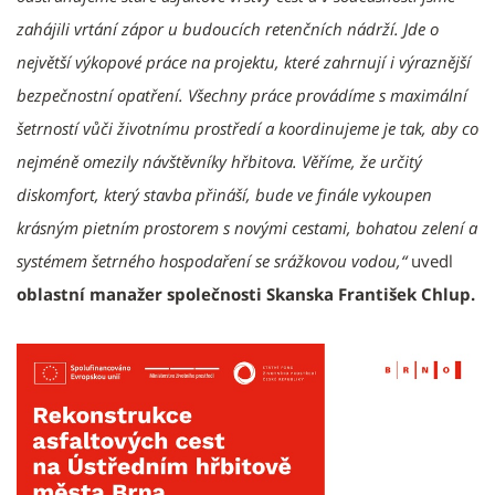
zahájili vrtání zápor u budoucích retenčních nádrží. Jde o
největší výkopové práce na projektu, které zahrnují i výraznější
bezpečnostní opatření. Všechny práce provádíme s maximální
šetrností vůči životnímu prostředí a koordinujeme je tak, aby co
nejméně omezily návštěvníky hřbitova. Věříme, že určitý
diskomfort, který stavba přináší, bude ve finále vykoupen
krásným pietním prostorem s novými cestami, bohatou zelení a
systémem šetrného hospodaření se srážkovou vodou,“
uvedl
oblastní manažer společnosti Skanska František Chlup.