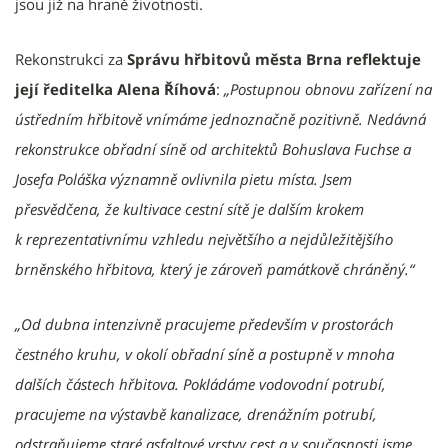
jsou již na hraně životnosti.
Rekonstrukci za
Správu hřbitovů města Brna reflektuje
její ředitelka Alena Říhová
:
„Postupnou obnovu zařízení na
ústředním hřbitově vnímáme jednoznačně pozitivně. Nedávná
rekonstrukce obřadní síně od architektů Bohuslava Fuchse a
Josefa Poláška významně ovlivnila pietu místa. Jsem
přesvědčena, že kultivace cestní sítě je dalším krokem
k reprezentativnímu vzhledu největšího a nejdůležitějšího
brněnského hřbitova, který je zároveň památkově chráněný.“
„Od dubna intenzivně pracujeme především v prostorách
čestného kruhu, v okolí obřadní síně a postupně v mnoha
dalších částech hřbitova. Pokládáme vodovodní potrubí,
pracujeme na výstavbě kanalizace, drenážním potrubí,
odstraňujeme staré asfaltové vrstvy cest a v současnosti jsme