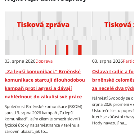
03. srpna 2026
Doprava
03. srpna 2026
Partici
„Za lepší komunikaci.“ Brněnské
Oslava tradic a folkl
komunikace startují dlouhodobou
brněnské celoměsts
kampaň proti agresi a dávají
za necelé dva týdny
nahlédnout do zákulisí své práce
Náměstí Svobody se o vík
srpna 2026 promění v cen
Společnost Brněnské komunikace (BKOM)
Uskuteční se tu poprvé B
spustí 3. srpna 2026 kampaň „Za lepší
které se zúčastní chasy z
komunikaci“. Jejím cílem je omezit slovní i
Hody navazují na...
fyzické útoky na zaměstnance v terénu a
zároveň ukázat, jak to...