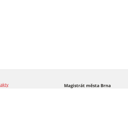
akty
Magistrát města Brna
Dominikánské nám. 196/1
idla soutěží
601 67 Brno
Tel.: 542 172 162