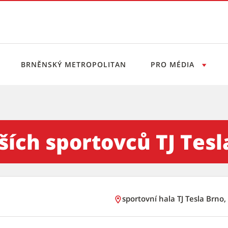
BRNĚNSKÝ METROPOLITAN
PRO MÉDIA
vců TJ Tesla Brno - Tiskový 
ších sportovců TJ Tesl
sportovní hala TJ Tesla Brno