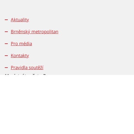
Aktuality
Brněnský metropolitan
Pro média
Kontakty
Pravidla soutěží
Magistrát města Brna
Dominikánské nám. 196/1
601 67 Brno
Tel.: 542 172 162