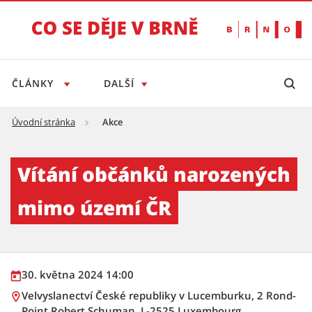
ČLÁNKY
DALŠÍ
Úvodní stránka
Akce
Vítání občánků narozených mimo území ČR -
Vítání občánků narozených
mimo území ČR
30. května 2024 14:00
Velvyslanectví České republiky v Lucemburku, 2 Rond-
Point Robert Schuman, L-2525 Luxembourg,