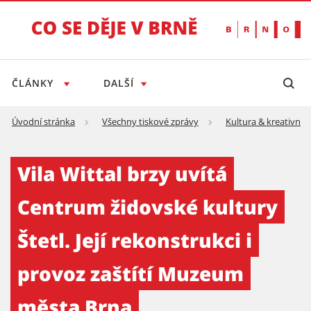
ČLÁNKY
DALŠÍ
Úvodní stránka
Všechny tiskové zprávy
Kultura & kreativní 
Vila Wittal brzy uvítá Centrum židovské kult
Vila Wittal brzy uvítá
Centrum židovské kultury
Štetl. Její rekonstrukci i
provoz zaštítí Muzeum
města Brna