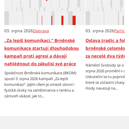
03. srpna 2026
Doprava
03. srpna 2026
Partici
„Za lepší komunikaci.“ Brněnské
Oslava tradic a folkl
komunikace startují dlouhodobou
brněnské celoměsts
kampaň proti agresi a dávají
za necelé dva týdny
nahlédnout do zákulisí své práce
Náměstí Svobody se o vík
srpna 2026 promění v cen
Společnost Brněnské komunikace (BKOM)
Uskuteční se tu poprvé B
spustí 3. srpna 2026 kampaň „Za lepší
které se zúčastní chasy z
komunikaci“. Jejím cílem je omezit slovní i
Hody navazují na...
fyzické útoky na zaměstnance v terénu a
zároveň ukázat, jak to...