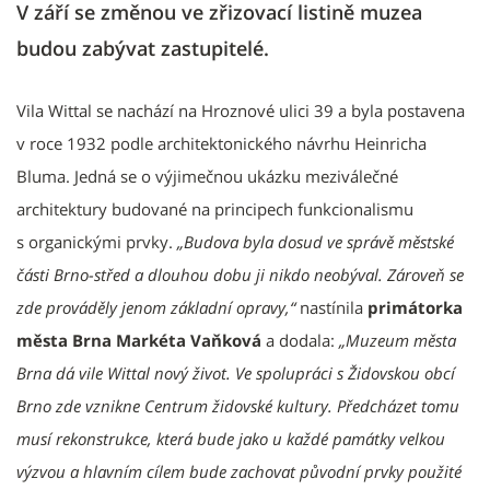
V září se změnou ve zřizovací listině muzea
budou zabývat zastupitelé.
Vila Wittal se nachází na Hroznové ulici 39 a byla postavena
v roce 1932 podle architektonického návrhu Heinricha
Bluma. Jedná se o výjimečnou ukázku meziválečné
architektury budované na principech funkcionalismu
s organickými prvky.
„Budova byla dosud ve správě městské
části Brno-střed a dlouhou dobu ji nikdo neobýval. Zároveň se
zde prováděly jenom základní opravy,“
nastínila
primátorka
města Brna Markéta Vaňková
a dodala:
„Muzeum města
Brna dá vile Wittal nový život. Ve spolupráci s Židovskou obcí
Brno zde vznikne Centrum židovské kultury. Předcházet tomu
musí rekonstrukce, která bude jako u každé památky velkou
výzvou a hlavním cílem bude zachovat původní prvky použité