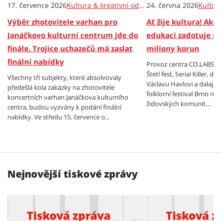
17. července 2026
Kultura & kreativní odvětví
24. června 2026
Výběr zhotovitele varhan pro
Ať žije kultura! Akc
Janáčkovo kulturní centrum jde do
edukaci zadotuje m
finále. Trojice uchazečů má zaslat
miliony korun
finální nabídky
Provoz centra CO.LABS, f
Štetl fest, Serial Killer, 
Všechny tři subjekty, které absolvovaly
Václavu Havlovi a dalajl
předešlá kola zakázky na zhotovitele
folklorní festival Brno n
koncertních varhan Janáčkova kulturního
židovských komunit....
centra, budou vyzvány k podání finální
nabídky. Ve středu 15. července o...
Nejnovější tiskové zprávy