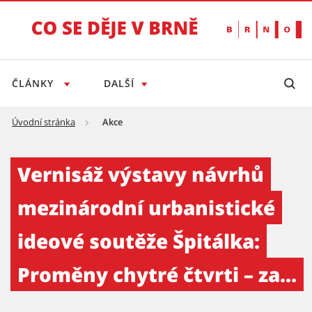
ČLÁNKY
DALŠÍ
Úvodní stránka
Akce
Vernisáž výstavy návrhů mezinárodní urbanis
Vernisáž výstavy návrhů
mezinárodní urbanistické
ideové soutěže Špitálka:
Proměny chytré čtvrti – za...