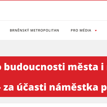
BRNĚNSKÝ METROPOLITAN
PRO MÉDIA
i města i městské části Brn
 budoucnosti města i
 za účasti náměstka pr