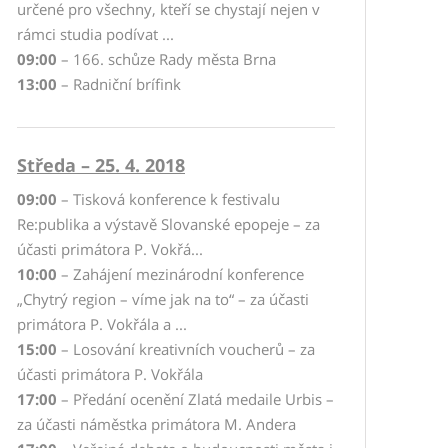
určené pro všechny, kteří se chystají nejen v
rámci studia podívat ...
09:00
– 166. schůze Rady města Brna
13:00
– Radniční brífink
Středa – 25. 4. 2018
09:00
– Tisková konference k festivalu
Re:publika a výstavě Slovanské epopeje – za
účasti primátora P. Vokřá...
10:00
– Zahájení mezinárodní konference
„Chytrý region – víme jak na to“ – za účasti
primátora P. Vokřála a ...
15:00
– Losování kreativních voucherů – za
účasti primátora P. Vokřála
17:00
– Předání ocenění Zlatá medaile Urbis –
za účasti náměstka primátora M. Andera