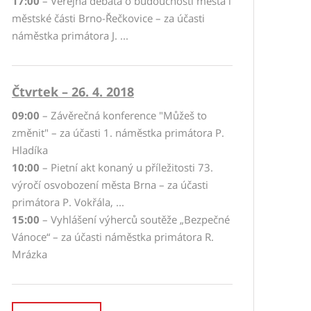
17:00
– Veřejná debata o budoucnosti města i
městské části Brno-Řečkovice – za účasti
náměstka primátora J. ...
Čtvrtek – 26. 4. 2018
09:00
– Závěrečná konference "Můžeš to
změnit" – za účasti 1. náměstka primátora P.
Hladíka
10:00
– Pietní akt konaný u příležitosti 73.
výročí osvobození města Brna – za účasti
primátora P. Vokřála, ...
15:00
– Vyhlášení výherců soutěže „Bezpečné
Vánoce“ – za účasti náměstka primátora R.
Mrázka