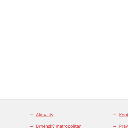
Aktuality
Kont
Brněnský metropolitan
Prav