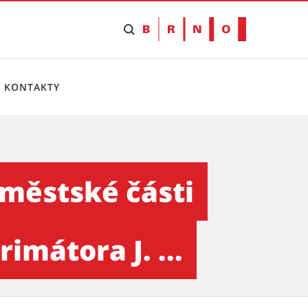
KONTAKTY
o-Řečkovice – za účasti nám
 městské části
imátora J. ...