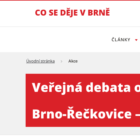
ČLÁNKY
Úvodní stránka
Akce
Veřejná debata o budoucnost
Veřejná debata o
Brno-Řečkovice –