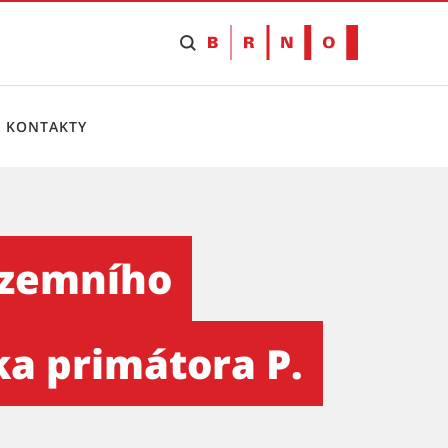
KONTAKTY
v Brně – za účasti 1. náměs
územního
ka primátora P.