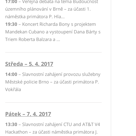
17:00
– Veřejná debata na téma Budoucnost
územního plánování v Brně – za účasti 1.
náměstka primátora P. Hla...
19:30
– Koncert Richarda Bony s projektem
Mandekan Cubano a vystoupení Dana Bárty s
Triem Roberta Balzara a ...
Středa – 5. 4. 2017
14:00
– Slavnostní zahájení provozu služebny
Městské policie Brno – za účasti primátora P.
Vokřála
Pátek – 7. 4. 2017
13:30
– Slavnostní zahájení CTU and AT&T V4
Hackathon – za účasti náměstka primátora J.