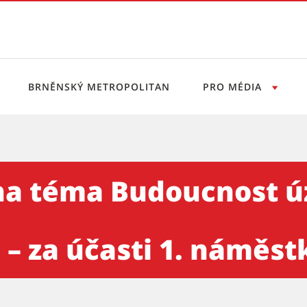
BRNĚNSKÝ METROPOLITAN
PRO MÉDIA
oucnost územního plánování 
na téma Budoucnost 
 – za účasti 1. náměst