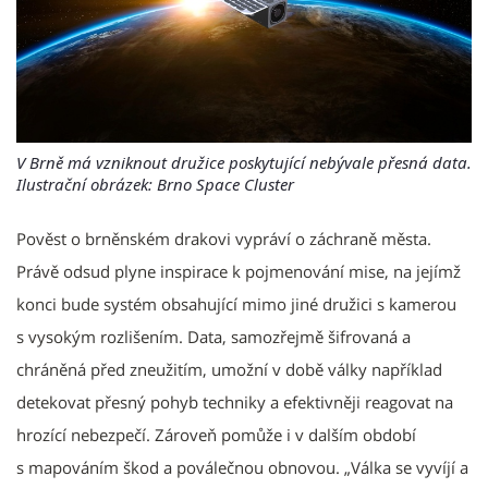
V Brně má vzniknout družice poskytující nebývale přesná data.
Ilustrační obrázek: Brno Space Cluster
Pověst o brněnském drakovi vypráví o záchraně města.
Právě odsud plyne inspirace k pojmenování mise, na jejímž
konci bude systém obsahující mimo jiné družici s kamerou
s vysokým rozlišením. Data, samozřejmě šifrovaná a
chráněná před zneužitím, umožní v době války například
detekovat přesný pohyb techniky a efektivněji reagovat na
hrozící nebezpečí. Zároveň pomůže i v dalším období
s mapováním škod a poválečnou obnovou. „Válka se vyvíjí a