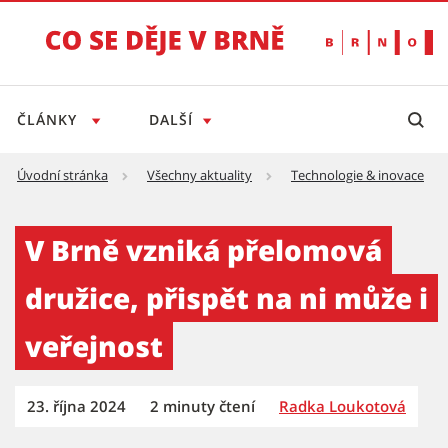
ČLÁNKY
DALŠÍ
Úvodní stránka
Všechny aktuality
Technologie & inovace
V Brně vzniká přelomová družice, přispět na 
V Brně vzniká přelomová
družice, přispět na ni může i
veřejnost
23. října 2024
2 minuty čtení
Radka Loukotová