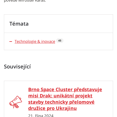
povede Miroslav Karas.
Témata
Technologie & inovace
45
Související
Brno Space Cluster představuje
misi Drak: unikátní projekt
stavby technicky přelomové
družice pro Ukrajinu
21. října 2024