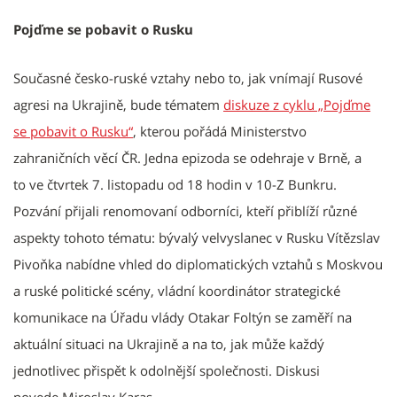
Pojďme se pobavit o Rusku
Současné česko-ruské vztahy nebo to, jak vnímají Rusové
agresi na Ukrajině, bude tématem
diskuze z cyklu „Pojďme
se pobavit o Rusku“
, kterou pořádá Ministerstvo
zahraničních věcí ČR. Jedna epizoda se odehraje v Brně, a
to ve čtvrtek 7. listopadu od 18 hodin v 10-Z Bunkru.
Pozvání přijali renomovaní odborníci, kteří přiblíží různé
aspekty tohoto tématu: bývalý velvyslanec v Rusku Vítězslav
Pivoňka nabídne vhled do diplomatických vztahů s Moskvou
a ruské politické scény, vládní koordinátor strategické
komunikace na Úřadu vlády Otakar Foltýn se zaměří na
aktuální situaci na Ukrajině a na to, jak může každý
jednotlivec přispět k odolnější společnosti. Diskusi