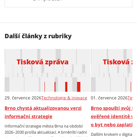
Další články z rubriky
29. července 2026
Technologie & inovace
01. července 2026
Tech
Brno chystá aktualizovanou verzi
Brno spouští svůj P
informační strategie
ověřené identitě v 
o byt nebo zaplatí 
Informační strategie města Brna na období
2026–2030 prošla aktualizací. A brněnští radní
Dalším krokem v digitali