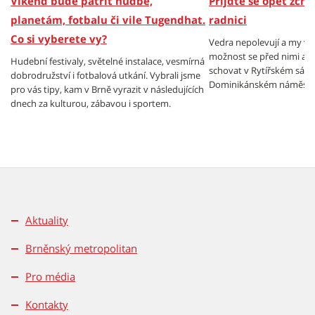
Víkend bude patřit hudbě,
Přijďte se opět zch
planetám, fotbalu či vile Tugendhat.
radnici
Co si vyberete vy?
Vedra nepolevují a my v
možnost se před nimi al
Hudební festivaly, světelné instalace, vesmírná
schovat v Rytířském sále
dobrodružství i fotbalová utkání. Vybrali jsme
Dominikánském náměstí.
pro vás tipy, kam v Brně vyrazit v následujících
dnech za kulturou, zábavou i sportem.
Aktuality
Brněnský metropolitan
Pro média
Kontakty