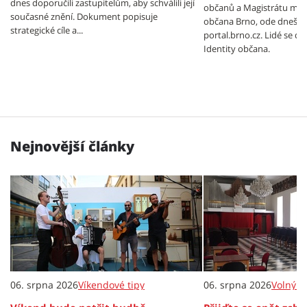
dnes doporučili zastupitelům, aby schválili její
občanů a Magistrátu měst
současné znění. Dokument popisuje
občana Brno, ode dneška
strategické cíle a...
portal.brno.cz. Lidé se 
Identity občana.
Nejnovější články
06. srpna 2026
Víkendové tipy
06. srpna 2026
Volný č