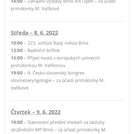
18:00
– Zahájení výstavy Brno Art Open – za účasti
primátorky M. Vaňkové
Středa – 8. 6. 2022
10:00
– 223. schůze Rady města Brna
13:00
– Radniční brífink
15:00
– Přijetí hostů z evropských univerzit
primátorkou M. Vaňkovou
19:00
– 9. Česko-slovenský kongres
otorinolaryngologie – za účasti primátorky M.
Vaňkové
Čtvrtek – 9. 6. 2022
10:00
– Slavnostní předání medailí za zásluhy
strážníkům MP Brno – za účasti primátorky M.