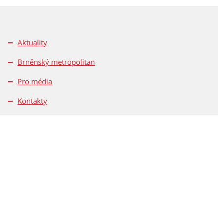
Aktuality
Brněnský metropolitan
Pro média
Kontakty
Pravidla soutěží
Magistrát města Brna
Dominikánské nám. 196/1
601 67 Brno
Tel.: 542 172 162