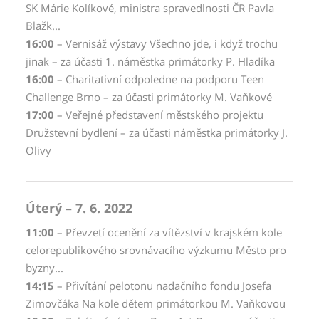
SK Márie Kolíkové, ministra spravedlnosti ČR Pavla
Blažk...
16:00
– Vernisáž výstavy Všechno jde, i když trochu
jinak – za účasti 1. náměstka primátorky P. Hladíka
16:00
– Charitativní odpoledne na podporu Teen
Challenge Brno – za účasti primátorky M. Vaňkové
17:00
– Veřejné představení městského projektu
Družstevní bydlení – za účasti náměstka primátorky J.
Olivy
Úterý – 7. 6. 2022
11:00
– Převzetí ocenění za vítězství v krajském kole
celorepublikového srovnávacího výzkumu Město pro
byzny...
14:15
– Přivítání pelotonu nadačního fondu Josefa
Zimovčáka Na kole dětem primátorkou M. Vaňkovou