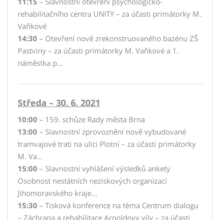
11:15
– Slavnostní otevření psychologicko-
rehabilitačního centra UNITY – za účasti primátorky M.
Vaňkové
14:30
– Otevření nově zrekonstruovaného bazénu ZŠ
Pastviny – za účasti primátorky M. Vaňkové a 1.
náměstka p...
Středa – 30. 6. 2021
10:00
– 159. schůze Rady města Brna
13:00
– Slavnostní zprovoznění nově vybudované
tramvajové trati na ulici Plotní – za účasti primátorky
M. Va...
15:00
– Slavnostní vyhlášení výsledků ankety
Osobnost nestátních neziskových organizací
Jihomoravského kraje...
15:30
– Tisková konference na téma Centrum dialogu
– Záchrana a rehabilitace Arnoldovy vily – za účasti