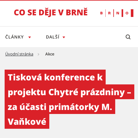
ČLÁNKY
DALŠÍ
Úvodní stránka
Akce
Tisková konference k projektu Chytré prázd
Tisková konference k
projektu Chytré prázdniny –
za účasti primátorky M.
Vaňkové