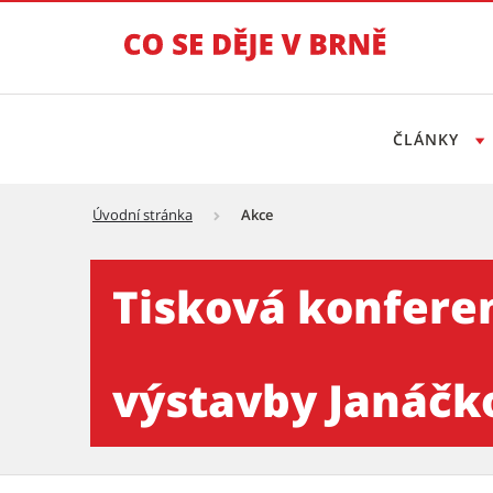
ČLÁNKY
Úvodní stránka
Akce
Tisková konference k aktuál
Tisková konferen
výstavby Janáčkov