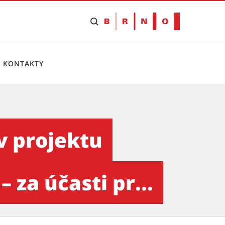
KONTAKTY
by Janáčkova kulturního cent
v projektu
za účasti pr...