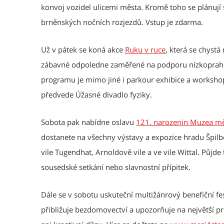
konvoj vozidel ulicemi města. Kromě toho se plánují sp
brněnských nočních rozjezdů. Vstup je zdarma.
Už v pátek se koná akce
Ruku v ruce
, která se chyst
zábavné odpoledne zaměřené na podporu nízkoprahov
programu je mimo jiné i parkour exhibice a workshop,
předvede Úžasné divadlo fyziky.
Sobota pak nabídne oslavu
121. narozenin Muzea mě
dostanete na všechny výstavy a expozice hradu Špilber
vile Tugendhat, Arnoldově vile a ve vile Wittal. Půj
sousedské setkání nebo slavnostní přípitek.
Dále se v sobotu uskuteční multižánrový benefiční fe
přibližuje bezdomovectví a upozorňuje na největší pr