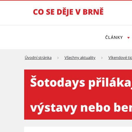
ČLÁNKY
Úvodní stránka
Všechny aktuality
Víkendové ti
Šotodays přilákají o víkend
Šotodays přiláka
výstavy nebo be