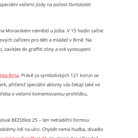
eciální večerní jízdy na počest čtvrtstoletí
á na Moravském náměstí u Jošta. V 15 hodin začne
ých zařízení pro děti a mládež v Brně. Na
 zavítáte do graffiti zóny a své vystoupení
sta Brna
. Právě za symbolických 121 korun se
k, přičemž speciální aktivity vás čekají také ve
de třeba o večerní komentovanou prohlídku,
stival BEZDfest 25 – ten netradiční formou
oblémy lidí na ulici. Chybět nemá hudba, divadlo