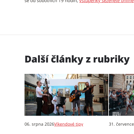
se od sobotních 19 hodin,
vstupenky seženete online
Další články z rubriky
06. srpna 2026
Víkendové tipy
31. červenc