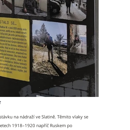
t
stávku na nádraží ve Slatině. Těmito vlaky se
v letech 1918–1920 napříč Ruskem po