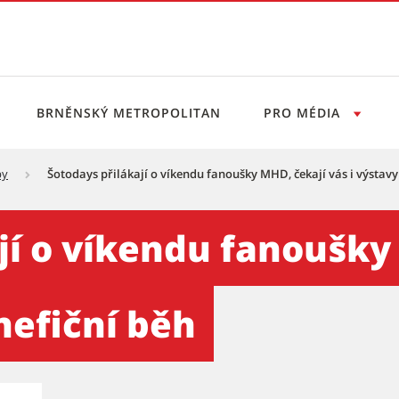
BRNĚNSKÝ METROPOLITAN
PRO MÉDIA
py
Šotodays přilákají o víkendu fanoušky MHD, čekají vás i výstavy
u fanoušky MHD, čekají vás 
jí o víkendu fanoušky 
nefiční běh