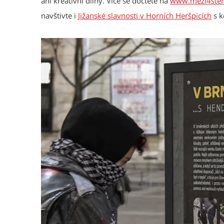
ani kreativní dílny. Více se dočtete na
www.mezi4steny
navštivte i
Jižanské slavnosti v Horních Heršpicích
s k