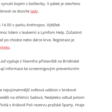
vynutit bojem s bolševiky. V pátek je otevřeno
bnosti se dozvíte
tady
.
h 14.00 v parku Anthropos. Výtěžek
moc lidem s leukemií a Lymfom Help. Zúčastnit
až po chodce nebo dárce krve. Registrace je
mhelp
.
 Loď vypluje z hlavního přístaviště na Brněnské
skají informace ke screeningovým preventivním
.
 je nejvýznamnější světová událost v brokové
neděli na střelnici Sadová. Nedaleko odtud potom
vítá v Králově Poli rezervu pražské Sparty. Hraje