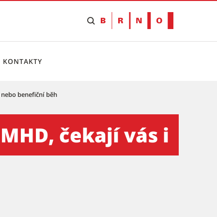
KONTAKTY
 nebo benefiční běh
i výstavy nebo benefiční bě
MHD, čekají vás i