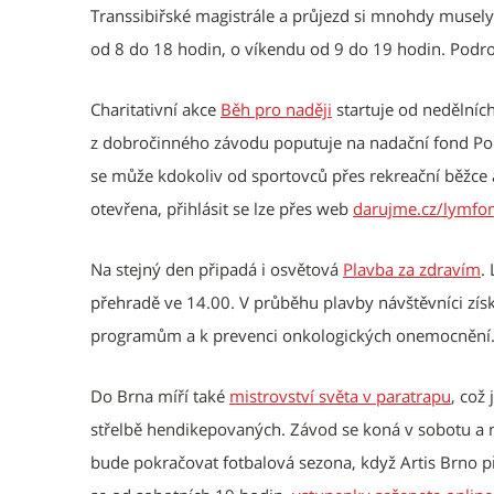
Transsibiřské magistrále a průjezd si mnohdy musely 
od 8 do 18 hodin, o víkendu od 9 do 19 hodin. Podro
Charitativní akce
Běh pro naději
startuje od nedělníc
z dobročinného závodu poputuje na nadační fond Po
se může kdokoliv od sportovců přes rekreační běžce 
otevřena, přihlásit se lze přes web
darujme.cz/lymfo
Na stejný den připadá i osvětová
Plavba za zdravím
.
přehradě ve 14.00. V průběhu plavby návštěvníci zí
programům a k prevenci onkologických onemocnění
Do Brna míří také
mistrovství světa v paratrapu
, což
střelbě hendikepovaných. Závod se koná v sobotu a 
bude pokračovat fotbalová sezona, když Artis Brno při