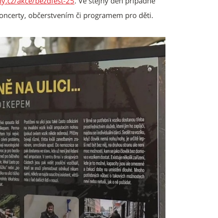
.cz/akce/bezdfest-25
. Ve stejný den případně
oncerty, občerstvením či programem pro děti.