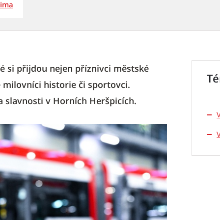
Mima
é si přijdou nejen příznivci městské
T
ilovníci historie či sportovci.
a slavnosti v Horních Heršpicích.