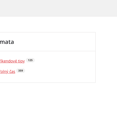
émata
Víkendové tipy
125
Volný čas
359