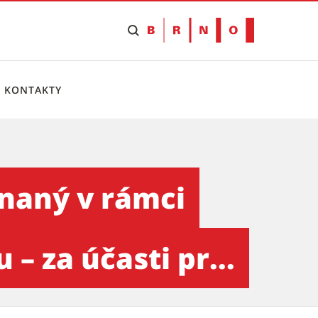
KONTAKTY
árodního strojírenského vel
naný v rámci
– za účasti pr...