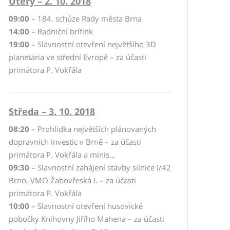
Úterý – 2. 10. 2018
09:00
– 184. schůze Rady města Brna
14:00
– Radniční brífink
19:00
– Slavnostní otevření největšího 3D
planetária ve střední Evropě – za účasti
primátora P. Vokřála
Středa – 3. 10. 2018
08:20
– Prohlídka největších plánovaných
dopravních investic v Brně – za účasti
primátora P. Vokřála a minis...
09:30
– Slavnostní zahájení stavby silnice I/42
Brno, VMO Žabovřeská I. – za účasti
primátora P. Vokřála
10:00
– Slavnostní otevření husovické
pobočky Knihovny Jiřího Mahena – za účasti