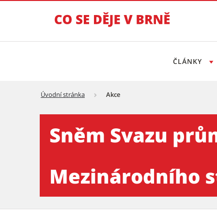
ČLÁNKY
Úvodní stránka
Akce
Sněm Svazu průmyslu a dopr
Sněm Svazu prům
Mezinárodního st