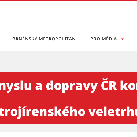
BRNĚNSKÝ METROPOLITAN
PRO MÉDIA
avy ČR konaný v rámci Mezin
yslu a dopravy ČR ko
rojírenského veletrhu 