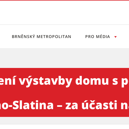
BRNĚNSKÝ METROPOLITAN
PRO MÉDIA
y domu s pečovatelskou služ
jení výstavby domu s 
-Slatina – za účasti n