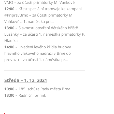
VMO – za účasti primátorky M. Vaňkové
12:00
– Křest speciální tramvaje ke kampani
#PripravBrno – za účasti primátorky M.
Vaňkové a 1. náměstka pri...
13:00
– Slavností otevření dětského hřiště
Lužánky – za účasti 1. náměstka primátorky P.
Hladíka
14:00
– Uvedení levého křídla budovy
hlavního vlakového nádraží v Brně do
provozu – za účasti 1. náměstka pr...
Středa – 1. 12. 2021
10:00
– 185. schůze Rady města Brna
13:00
– Radniční brífink