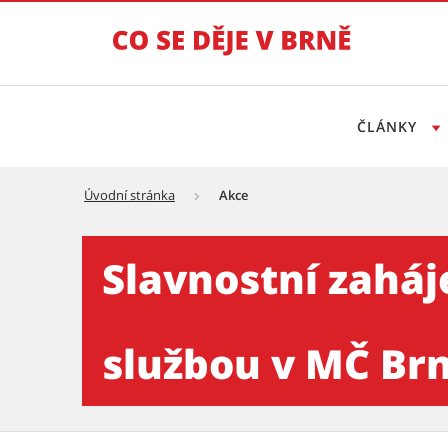
ČLÁNKY
Úvodní stránka
Akce
Slavnostní zahájení výstavb
Slavnostní zahá
službou v MČ Brno