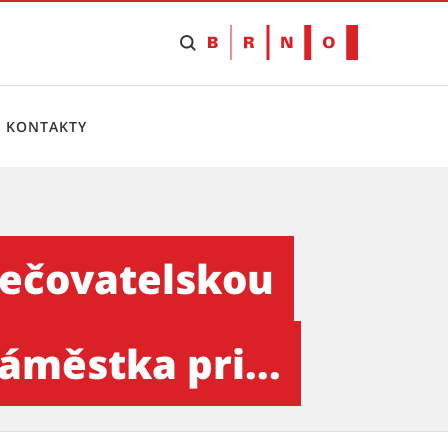
KONTAKTY
bou v MČ Brno-Slatina – za 
pečovatelskou
áměstka pri...