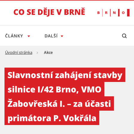
ČLÁNKY
DALŠÍ
Úvodní stránka
Akce
Slavnostní zahájení stavby silnice I/42 Brno
Slavnostní zahájení stavby
silnice I/42 Brno, VMO
Žabovřeská I. – za účasti
primátora P. Vokřála