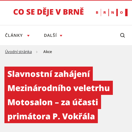
ČLÁNKY
DALŠÍ
Úvodní stránka
Akce
Slavnostní zahájení Mezinárodního veletrhu 
Slavnostní zahájení
Mezinárodního veletrhu
Motosalon – za účasti
primátora P. Vokřála