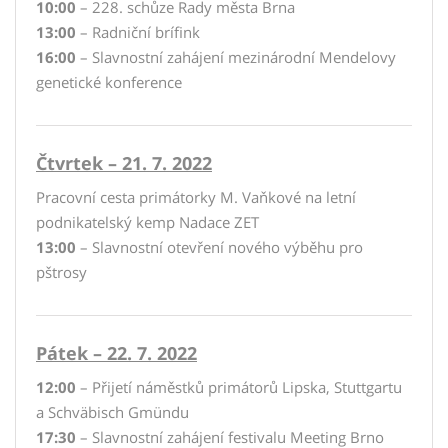
10:00
– 228. schůze Rady města Brna
13:00
– Radniční brífink
16:00
– Slavnostní zahájení mezinárodní Mendelovy
genetické konference
Čtvrtek – 21. 7. 2022
Pracovní cesta primátorky M. Vaňkové na letní
podnikatelský kemp Nadace ZET
13:00
– Slavnostní otevření nového výběhu pro
pštrosy
Pátek – 22. 7. 2022
12:00
– Přijetí náměstků primátorů Lipska, Stuttgartu
a Schväbisch Gmündu
17:30
– Slavnostní zahájení festivalu Meeting Brno