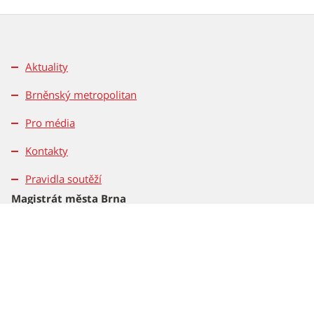
Aktuality
Brněnský metropolitan
Pro média
Kontakty
Pravidla soutěží
Magistrát města Brna
Dominikánské nám. 196/1
601 67 Brno
Tel.: 542 172 162