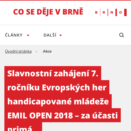
ČLÁNKY
DALŠÍ
Úvodní stránka
Akce
Slavnostní zahájení 7. ročníku Evropských h
Slavnostní zahájení 7.
ročníku Evropských her
handicapované mládeže
EMIL OPEN 2018 – za účasti
primá...