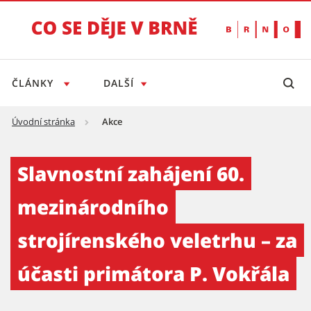
ČLÁNKY
DALŠÍ
Úvodní stránka
Akce
Slavnostní zahájení 60. mezinárodního strojí
Slavnostní zahájení 60.
mezinárodního
strojírenského veletrhu – za
účasti primátora P. Vokřála