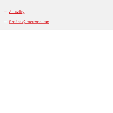
Aktuality
Brněnský metropolitan
Pro média
Kontakty
Pravidla soutěží
Magistrát města Brna
Dominikánské nám. 196/1
601 67 Brno
Tel.: 542 172 162