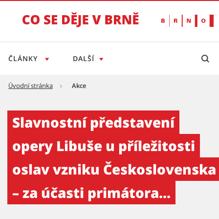
ČLÁNKY
DALŠÍ
Úvodní stránka
Akce
Slavnostní představení opery Libuše u přílež
Slavnostní představení
opery Libuše u příležitosti
oslav vzniku Československa
– za účasti primátora...