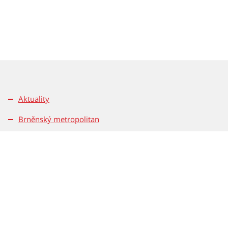
Aktuality
Brněnský metropolitan
Pro média
Kontakty
Pravidla soutěží
Magistrát města Brna
Dominikánské nám. 196/1
601 67 Brno