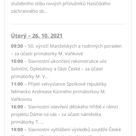
služebního slibu nových příslušníků Hasičského
záchranného sb...
Úterý – 26. 10. 2021
09:30
– 50. výročí Manželských a rodinných poraden
– za účasti primátorky M. Vaňkové
10:00
– Slavnostní ukončení rekonstrukce ulic
Solniční, Opletalovy a části České – za účasti
primátorky M. V...
11:00
– Přijetí velvyslance Spolkové republiky
Německo Andrease Künneho primátorkou M.
Vaňkovou
16:00
– Slavnostní otevření dětského hřiště v rámci
projektu Dáme na vás – za účasti náměstka
primátorky T. ...
19:00
– Slavnostní vyhlášení výsledků soutěže České