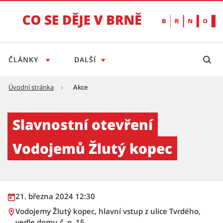
ČLÁNKY
DALŠÍ
Úvodní stránka
Akce
Slavnostní otevření Vodojemů Žlutý kopec -
Slavnostní otevření
Vodojemů Žlutý kopec
21. března 2024 12:30
Vodojemy Žlutý kopec, hlavní vstup z ulice Tvrdého,
vedle domu č. p. 15