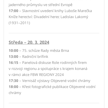
jaderného průmyslu ve střední Evropě
17:00
– Slavnostní uvedení knihy Luboše Marečka
Kníže herectví: Divadelní herec Ladislav Lakomý
(1931–2011)
Středa – 20. 3. 2024
10:00
– 75. schůze Rady města Brna
13:00
– Radniční brífink
16:15
– Panelová diskuse Role rodinných firem
v rozvoji regionu a spolupráce s krajem konaná
v rámci akce FBW REGIONY 2024
17:30
– Vernisáž výstavy Objevené vodní chrámy
18:00
– Křest fotografické publikace Objevené vodní
chrámy