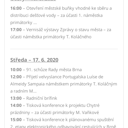
16:00
– Otevření městské buňky vhodné ke sběru a
distribuci dešťové vody – za účasti 1. náměstka
primátorky ...
17:00
– Vernisáž výstavy Zprávy o stavu města – za
účasti náměstka primátorky T. Koláčného
Středa – 17. 6. 2020
10:00
– 91. schůze Rady města Brna
12:00
– Přijetí velvyslance Portugalska Luíse de
Almeidy Sampaia náměstkem primátorky T. Koláčným
a radním M...
13:00
– Radniční brífink
14:00
– Tisková konference k projektu Chytré
prázdniny – za účasti primátorky M. Vaňkové
15:00
– Tisková konference k plánovanému spuštění
2. etapy elektronického odbavování cestujících v Brně