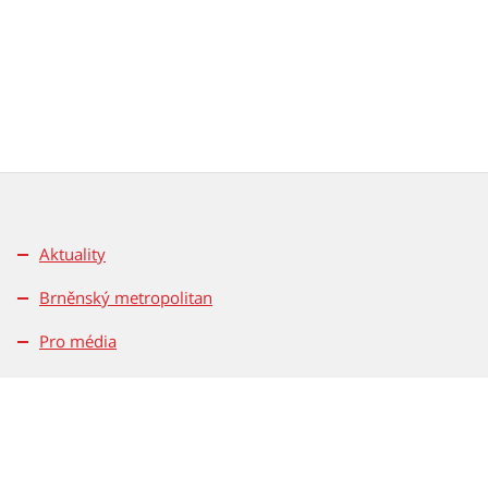
Aktuality
Brněnský metropolitan
Pro média
Kontakty
Pravidla soutěží
Magistrát města Brna