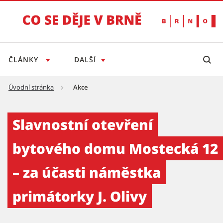
ČLÁNKY
DALŠÍ
Úvodní stránka
Akce
Slavnostní otevření bytového domu Mostecká
Slavnostní otevření
bytového domu Mostecká 12
– za účasti náměstka
primátorky J. Olivy