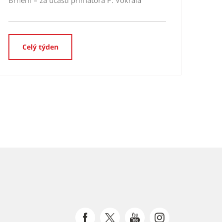
Brnem – za účasti primátora P. Vokřála
Celý týden