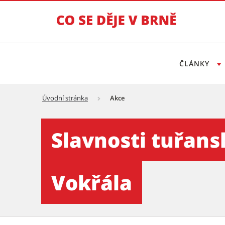
ČLÁNKY
Úvodní stránka
Akce
Slavnosti tuřanského zelí 2
Slavnosti tuřansk
Vokřála