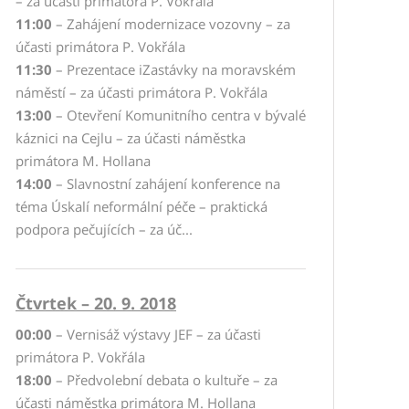
– za účasti primátora P. Vokřála
11:00
– Zahájení modernizace vozovny – za
účasti primátora P. Vokřála
11:30
– Prezentace iZastávky na moravském
náměstí – za účasti primátora P. Vokřála
13:00
– Otevření Komunitního centra v bývalé
káznici na Cejlu – za účasti náměstka
primátora M. Hollana
14:00
– Slavnostní zahájení konference na
téma Úskalí neformální péče – praktická
podpora pečujících – za úč...
Čtvrtek – 20. 9. 2018
00:00
– Vernisáž výstavy JEF – za účasti
primátora P. Vokřála
18:00
– Předvolební debata o kultuře – za
účasti náměstka primátora M. Hollana