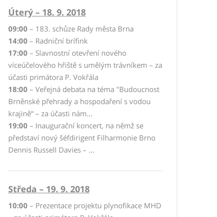
Úterý – 18. 9. 2018
09:00
– 183. schůze Rady města Brna
14:00
– Radniční brífink
17:00
– Slavnostní otevření nového
víceúčelového hřiště s umělým trávníkem – za
účasti primátora P. Vokřála
18:00
– Veřejná debata na téma "Budoucnost
Brněnské přehrady a hospodaření s vodou
krajině“ – za účasti nám...
19:00
– Inaugurační koncert, na němž se
představí nový šéfdirigent Filharmonie Brno
Dennis Russell Davies – ...
Středa – 19. 9. 2018
10:00
– Prezentace projektu plynofikace MHD