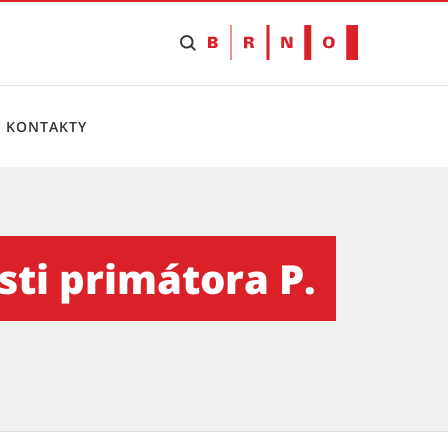
KONTAKTY
 Vokřála - Tiskový servis
sti primátora P.