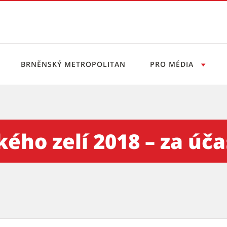
BRNĚNSKÝ METROPOLITAN
PRO MÉDIA
018 – za účasti primátora P.
ého zelí 2018 – za úča