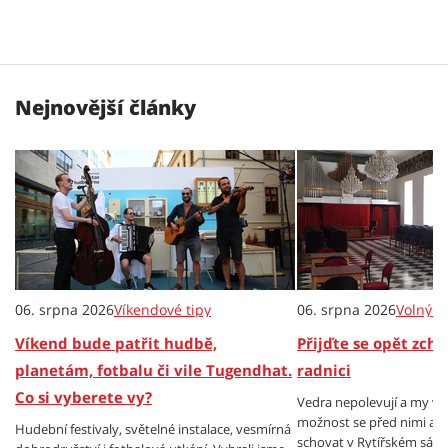
Nejnovější články
06. srpna 2026
Víkendové tipy
06. srpna 2026
Volný č
Víkend bude patřit hudbě,
Přijďte se opět zch
planetám, fotbalu či vile Tugendhat.
radnici
Co si vyberete vy?
Vedra nepolevují a my v
možnost se před nimi al
Hudební festivaly, světelné instalace, vesmírná
schovat v Rytířském sále