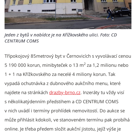
Jeden z bytů v nabídce je na Křížkovského ulici. Foto: CD
CENTRUM COMS
Třípokojový 85metrový byt v Černovicích s vyvolávací cenou
2
5 190 000 korun, minibyteček o 13 m
za 1,2 milionu nebo
1 + 1 na Křížkovského za necelé 4 miliony korun. Tak
vypadá ochutnávka z dubnového aukčního menu, které
najdete na stránkách
drazby-brno.cz
. Inzeráty tu vždy visí
s několikatýdenním předstihem a CD CENTRUM COMS
v nich uvádí i termíny prohlídek nemovitostí. Do aukce se
může přihlásit kdokoli, ve stanoveném termínu pak probíhá
online. Je třeba předem složit aukční jistotu, jejíž výše je