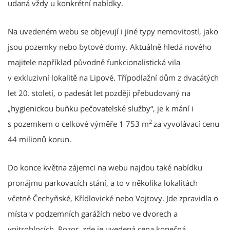
udaná vždy u konkrétní nabídky.
Na uvedeném webu se objevují i jiné typy nemovitostí, jako
jsou pozemky nebo bytové domy. Aktuálně hledá nového
majitele například původně funkcionalistická vila
v exkluzivní lokalitě na Lipové. Třípodlažní dům z dvacátých
let 20. století, o padesát let později přebudovaný na
„hygienickou buňku pečovatelské služby“, je k mání i
2
s pozemkem o celkové výměře 1 753 m
za vyvolávací cenu
44 milionů korun.
Do konce května zájemci na webu najdou také nabídku
pronájmu parkovacích stání, a to v několika lokalitách
včetně Čechyňské, Křídlovické nebo Vojtovy. Jde zpravidla o
místa v podzemních garážích nebo ve dvorech a
vnitroblocích. Pozor, zde je uvedená cena konečná.