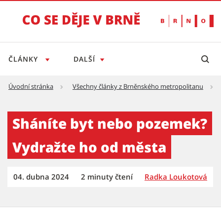
ČLÁNKY
DALŠÍ
Úvodní stránka
Všechny články z Brněnského metropolitanu
Sháníte byt nebo pozemek? Vydražte ho od m
Sháníte byt nebo pozemek?
Vydražte ho od města
04. dubna 2024
2 minuty čtení
Radka Loukotová