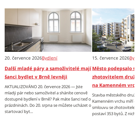
20. července 2026
Bydlení
15. července 2026
Bydl
Další mladé páry a samoživitelé mají
Město podepsalo sm
šanci bydlet v Brně levněji
zhotovitelem družs
na Kamenném vrch
AKTUALIZOVÁNO 20. července 2026 — Jste
mladý pár nebo samoživitel a sháníte cenově
Stavba městského družst
dostupné bydlení v Brně? Pak máte šanci teď o
Kamenném vrchu míří do 
prázdninách. Do 20. srpna se můžete ucházet o
smlouvu se zhotovitelem, 
startovací byt...
postaví 353 bytů. Z nich 