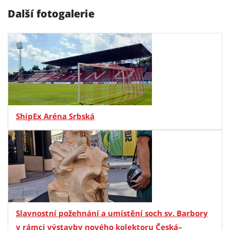
Další fotogalerie
ShipEx Aréna Srbská
Slavnostní požehnání a umístění soch sv. Barbory
v rámci výstavby nového kolektoru Česká–