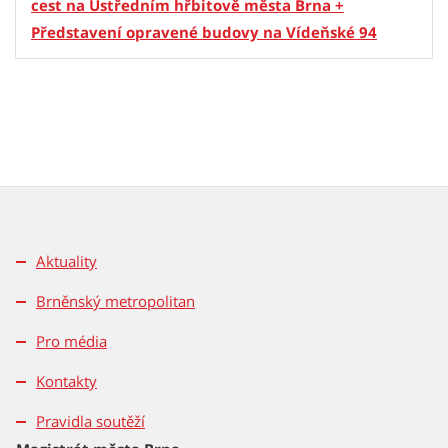
cest na Ústředním hřbitově města Brna +
Představení opravené budovy na Vídeňské 94
Aktuality
Brněnský metropolitan
Pro média
Kontakty
Pravidla soutěží