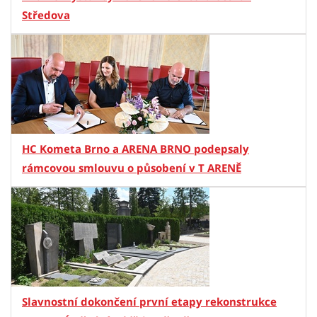
Středova
HC Kometa Brno a ARENA BRNO podepsaly
rámcovou smlouvu o působení v T ARENĚ
Slavnostní dokončení první etapy rekonstrukce