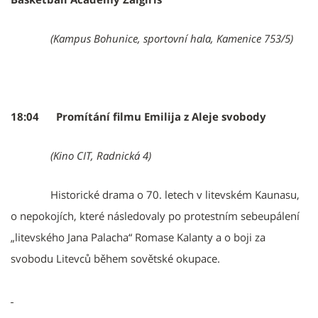
(Kampus Bohunice, sportovní hala, Kamenice 753/5)
18:04 Promítání filmu Emilija z Aleje svobody
(Kino CIT, Radnická 4)
Historické drama o 70. letech v litevském Kaunasu,
o nepokojích, které následovaly po protestním sebeupálení
„litevského Jana Palacha“ Romase Kalanty a o boji za
svobodu Litevců během sovětské okupace.