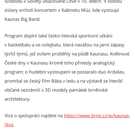
svobodu v Sověty utlačované Litvě v 70. letech. V sobotu
oslavy vrcholí koncertem v Kabinetu Múz, kde vystoupí
Kaunas Big Band.
Program doplní také česko-litevská sportovní utkání
v basketbalu a ve volejbalu, která navážou na jarní zápasy
týchž týmů, jež ovšem proběhly na půdě Kaunasu. Květnové
České dny v Kaunasu kromě toho přinesly analogický
program: o hudební vystoupení se postaralo duo Ardašev,
promítal se český film Bába z ledu a na výstavě se litevští
občané seznámili s 3D modely památek brněnské
architektury.
Více o spolupráci najdete na
https://www.brno.cz/w/kaunas-
litva
.