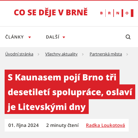
ČLÁNKY
DALŠÍ
Úvodní stránka
Všechny aktuality
Partnerská města
S 
S Kaunasem pojí Brno tři desetiletí spoluprá
S Kaunasem pojí Brno tři
desetiletí spolupráce, oslaví
je Litevskými dny
01. října 2024
2 minuty čtení
Radka Loukotová