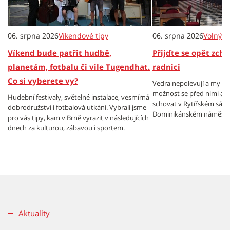
06. srpna 2026
Víkendové tipy
06. srpna 2026
Volný č
Víkend bude patřit hudbě,
Přijďte se opět zch
planetám, fotbalu či vile Tugendhat.
radnici
Co si vyberete vy?
Vedra nepolevují a my v
možnost se před nimi al
Hudební festivaly, světelné instalace, vesmírná
schovat v Rytířském sále
dobrodružství i fotbalová utkání. Vybrali jsme
Dominikánském náměstí.
pro vás tipy, kam v Brně vyrazit v následujících
dnech za kulturou, zábavou i sportem.
Aktuality