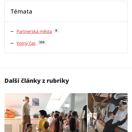
Témata
Partnerská města
8
Volný čas
359
Další články z rubriky