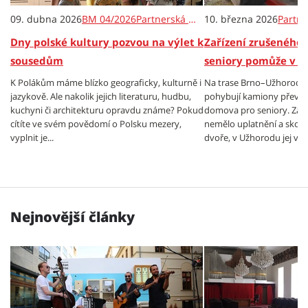
09. dubna 2026
BM 04/2026
Partnerská města
10. března 2026
Partne
Dny polské kultury pozvou na výlet k
Zařízení zrušeného
sousedům
seniory pomůže v 
K Polákům máme blízko geograficky, kulturně i
Na trase Brno–Užhorod s
jazykově. Ale nakolik jejich literaturu, hudbu,
pohybují kamiony převážej
kuchyni či architekturu opravdu známe? Pokud
domova pro seniory. Zatí
cítíte ve svém povědomí o Polsku mezery,
nemělo uplatnění a skon
vyplnit je...
dvoře, v Užhorodu jej využ
Nejnovější články