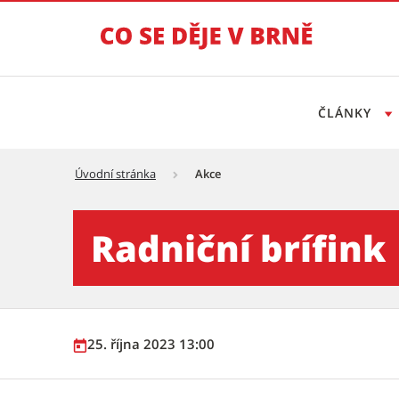
ČLÁNKY
Úvodní stránka
Akce
Radniční brífink - Tiskový s
Radniční brífink
25. října 2023 13:00