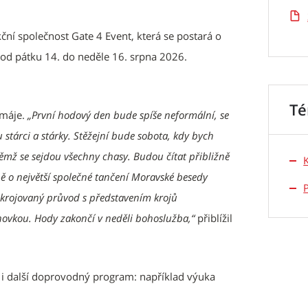
í společnost Gate 4 Event, která se postará o
 od pátku 14. do neděle 16. srpna 2026.
T
 máje.
„První hodový den bude spíše neformální, se
stárci a stárky. Stěžejní bude sobota, kdy bych
ěmž se sejdou všechny chasy. Budou čítat přibližně
ě o největší společné tančení Moravské besedy
 krojovaný průvod s představením krojů
ovkou. Hody zakončí v neděli bohoslužba,“
přiblížil
i další doprovodný program: například výuka