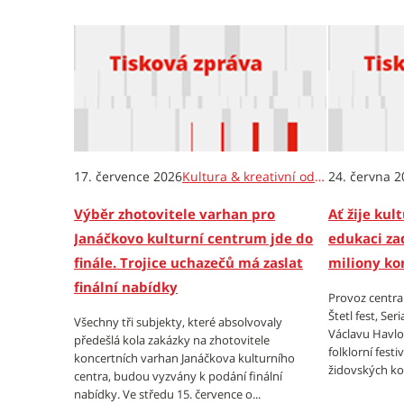
17. července 2026
Kultura & kreativní odvětví
24. června 2
Výběr zhotovitele varhan pro
Ať žije kul
Janáčkovo kulturní centrum jde do
edukaci za
finále. Trojice uchazečů má zaslat
miliony ko
finální nabídky
Provoz centra
Štetl fest, Ser
Všechny tři subjekty, které absolvovaly
Václavu Havlo
předešlá kola zakázky na zhotovitele
folklorní fest
koncertních varhan Janáčkova kulturního
židovských kom
centra, budou vyzvány k podání finální
nabídky. Ve středu 15. července o...