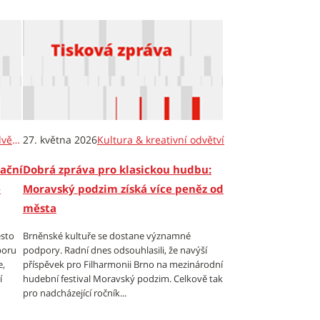
Kultura & kreativní odvětví
27. května 2026
Kultura & kreativní odvětví
tační
Dobrá zpráva pro klasickou hudbu:
e
Moravský podzim získá více peněz od
města
ěsto
Brněnské kultuře se dostane významné
poru
podpory. Radní dnes odsouhlasili, že navýší
e,
příspěvek pro Filharmonii Brno na mezinárodní
í
hudební festival Moravský podzim. Celkově tak
pro nadcházející ročník...