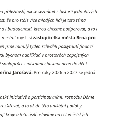
příležitostí, jak se seznámit s historií jednotlivých
t, že pro stále více mladých lidí je toto téma
ie a i budoucnosti, kterou chceme podporovat, a to i
u města,“
myslí si
zastupitelka města Brna pro
eň jsme minulý týden schválili poskytnutí financí
 Rádi bychom například v prostorách zapojených
ké spolupráci s místními chasami nebo do dění
eřina Jarošová.
Pro roky 2026 a 2027 se jedná
anské iniciativě a participativnímu rozpočtu Dáme
rozšiřovat, a to až do této unikátní podoby.
jí kroje a toto úsilí oslavíme na celoměstských