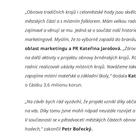
„
Obnova tradičních krojů i celoměstské hody jsou skvělou 
městských částí a s místním folklorem. Mám velkou rados
zajímavé a věnují se mu. Jedná se o součást naší histor
marketingově. Myslím, že to výborně zapadá do brand
oblast marketingu a PR Kateřina Jarošová.
„Zárov
na další aktivity v projektu obnovy brněnských krojů.
radnic realizovali ukázky místních krojů. Navážeme ta
zapojíme místní mateřské a základní školy,“
dodala
Kat
o částku 3,6 milionu korun.
„Na závěr bych rád vyzdvihl, že projekt vznikl díky obč
na vás. Díky tomu jsme mohli nápad neustále rozvíjet a 
V současnosti se v pětadvaceti městských částech obnovu
hodech,“
zakončil
Petr Bořecký.