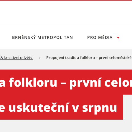
BRNĚNSKÝ METROPOLITAN
PRO MÉDIA
 & kreativní odvětví
Propojení tradic a folkloru – první celoměstsk
 – první celoměstské brněns
 a folkloru – první ce
e uskuteční v srpnu