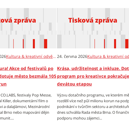
026
Kultura & kreativní odvětví
24. června 2026
tura! Akce od festivalů po
Krása, udržitelnost a inkluze. Do
dotuje město bezmála 105
program pro kreativce pokračuj
run
devátou etapou
 CO.LABS, festivaly Pop Messe,
Výzvu dotačního programu, ve kterém m
ial Killer, dokumentární film o
rozdělí více než půl milionu korun na pod
vi a dalajlámovi, Mezinárodní
podnikání v tvůrčím sektoru a architektuř
ival Brno nebo mapování dějin
dnes schválila Rada města Brna. O finančn
unit....
podporu mohou zájemci...