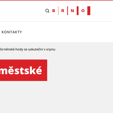
KONTAKTY
é brněnské hody se uskuteční v srpnu
ké hody se uskuteční v srpn
loměstské