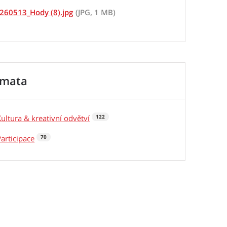
260513_Hody (8).jpg
(JPG, 1 MB)
émata
Kultura & kreativní odvětví
122
Participace
70