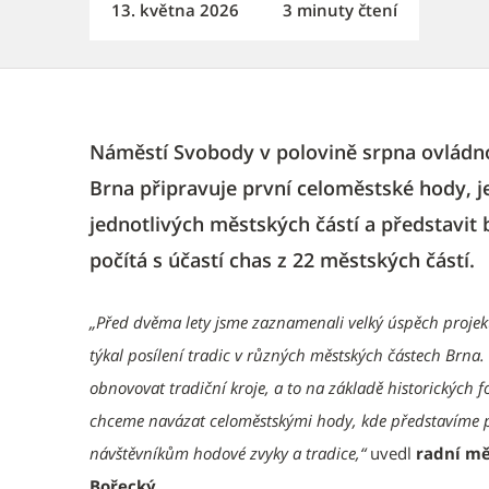
13. května 2026
3 minuty čtení
Náměstí Svobody v polovině srpna ovládnou
Brna připravuje první celoměstské hody, jej
jednotlivých městských částí a představit 
počítá s účastí chas z 22 městských částí.
„Před dvěma lety jsme zaznamenali velký úspěch projekt
týkal posílení tradic v různých městských částech Brn
obnovovat tradiční kroje, a to na základě historických fo
chceme navázat celoměstskými hody, kde představíme pe
návštěvníkům hodové zvyky a tradice,“
uvedl
radní mě
Bořecký
.