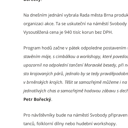
Na dnešním jednání vybrala Rada města Brna produkčn
organizaci akce. Ta se uskuteční na náměstí Svobody
Vysoutěžená cena je 940 tisíc korun bez DPH.
Program hodů začne v pátek odpoledne postavením
stavěním máje, s cimbálkou a workshopy, které povedou 
upozornil na odpolední tančení Moravské besedy, při n
sto krojovaných párů, jednalo by se tedy pravděpodobn
v brněnských krojích. Těšit se samozřejmě můžeme i na
jednotlivých chas a samozřejmě hodovou zábavu s dech
Petr Bořecký
.
Pro návštěvníky bude na náměstí Svobody připraven 
tanců, folklorní dílny nebo hudební workshopy.