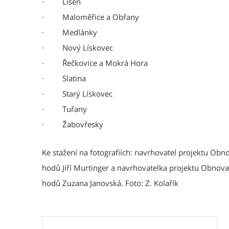
· Líšeň
· Maloměřice a Obřany
· Medlánky
· Nový Lískovec
· Řečkovice a Mokrá Hora
· Slatina
· Starý Lískovec
· Tuřany
· Žabovřesky
Ke stažení na fotografiích: navrhovatel projektu Obn
hodů Jiří Murtinger a navrhovatelka projektu Obnova
hodů Zuzana Janovská. Foto: Z. Kolařík