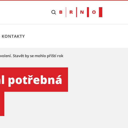
KONTAKTY
olení. Stavět by se mohlo příští rok
ní. Stavět by se mohlo příš
al potřebná