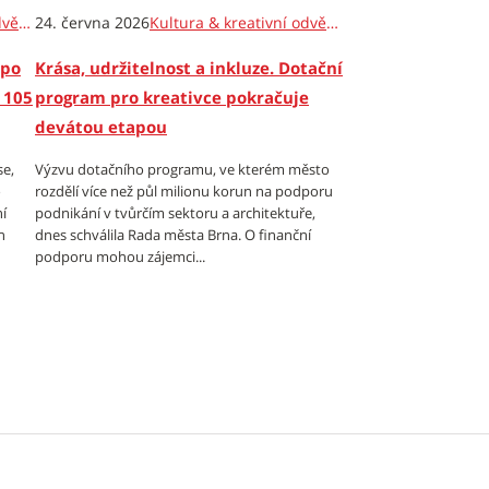
Kultura & kreativní odvětví
24. června 2026
Kultura & kreativní odvětví
 po
Krása, udržitelnost a inkluze. Dotační
 105
program pro kreativce pokračuje
devátou etapou
se,
Výzvu dotačního programu, ve kterém město
o
rozdělí více než půl milionu korun na podporu
í
podnikání v tvůrčím sektoru a architektuře,
n
dnes schválila Rada města Brna. O finanční
podporu mohou zájemci...