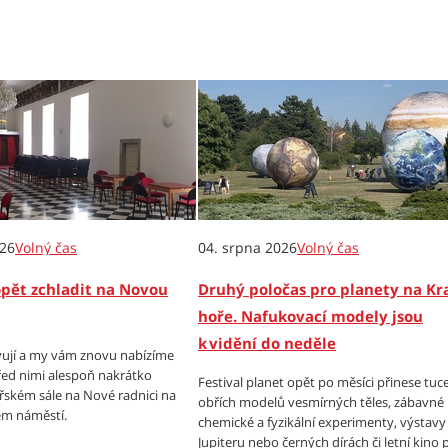
026
Volný čas
04. srpna 2026
Volný čas
opět zchladit na Novou
Druhý poločas pro planety na Kr
hoře. Nafukovací modely jsou
k vidění do neděle
ují a my vám znovu nabízíme
ed nimi alespoň nakrátko
Festival planet opět po měsíci přinese tuc
ířském sále na Nové radnici na
obřích modelů vesmírných těles, zábavné
m náměstí.
chemické a fyzikální experimenty, výstavy
Jupiteru nebo černých dírách či letní kino