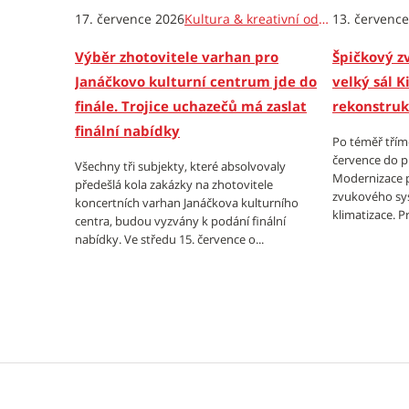
17. července 2026
Kultura & kreativní odvětví
13. červenc
Výběr zhotovitele varhan pro
Špičkový z
Janáčkovo kulturní centrum jde do
velký sál K
finále. Trojice uchazečů má zaslat
rekonstruk
finální nabídky
Po téměř třímě
července do pr
Všechny tři subjekty, které absolvovaly
Modernizace p
předešlá kola zakázky na zhotovitele
zvukového sy
koncertních varhan Janáčkova kulturního
klimatizace. Pr
centra, budou vyzvány k podání finální
nabídky. Ve středu 15. července o...