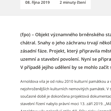
08. října 2019
2 minuty čtení
(fpo) – Objekt významného brněnského stav
chátral. Snahy o jeho záchranu trvají někol
zásadní fáze. Projekt, který připravila měs
uzemní a stavební povolení. Nyní se připr
V případě jejího udělení by se mohlo začít
Arnoldova vila je od roku 2010 kulturní památkou a
nejohroženějších kulturních nemovitých památek. V s
současné době je dokončena projektová dokumentace 
stavební řízení nabylo právní moci 13. září 2019. „M