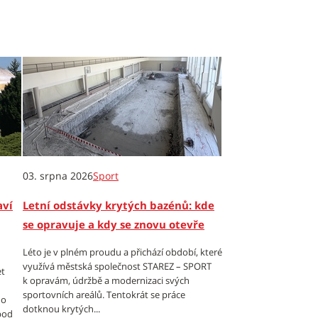
03. srpna 2026
Sport
aví
Letní odstávky krytých bazénů: kde
se opravuje a kdy se znovu otevře
Léto je v plném proudu a přichází období, které
využívá městská společnost STAREZ – SPORT
et
k opravám, údržbě a modernizaci svých
sportovních areálů. Tentokrát se práce
 o
dotknou krytých...
 pod