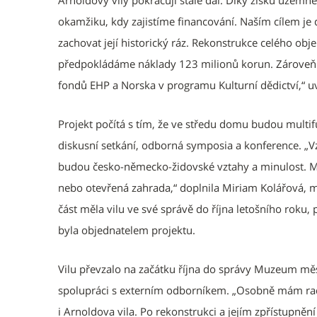
Arnoldovy vily pokračují stále dál. Díky zisku územ
okamžiku, kdy zajistíme financování. Naším cílem je
zachovat její historický ráz. Rekonstrukce celého ob
předpokládáme náklady 123 milionů korun. Zároveň 
fondů EHP a Norska v programu Kulturní dědictví,“ u
Projekt počítá s tím, že ve středu domu budou multi
diskusní setkání, odborná symposia a konference. „V
budou česko-německo-židovské vztahy a minulost. Mí
nebo otevřená zahrada,“ doplnila Miriam Kolářová, m
část měla vilu ve své správě do října letošního roku
byla objednatelem projektu.
Vilu převzalo na začátku října do správy Muzeum měst
spolupráci s externím odborníkem. „Osobně mám rad
i Arnoldova vila. Po rekonstrukci a jejím zpřístupněn