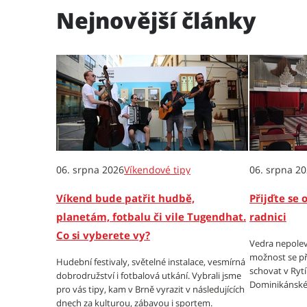
Nejnovější články
06. srpna 2026
Víkendové tipy
06. srpna 2
Víkend bude patřit hudbě,
Přijďte se 
planetám, fotbalu či vile Tugendhat.
radnici
Co si vyberete vy?
Vedra nepolev
možnost se př
Hudební festivaly, světelné instalace, vesmírná
schovat v Ryt
dobrodružství i fotbalová utkání. Vybrali jsme
Dominikánské
pro vás tipy, kam v Brně vyrazit v následujících
dnech za kulturou, zábavou i sportem.