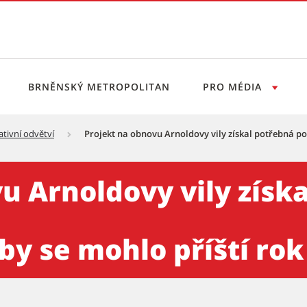
BRNĚNSKÝ METROPOLITAN
PRO MÉDIA
ativní odvětví
Projekt na obnovu Arnoldovy vily získal potřebná pov
 vily získal potřebná povole
u Arnoldovy vily získ
by se mohlo příští rok