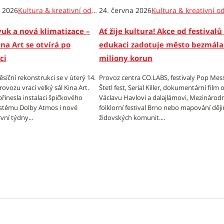
e 2026
Kultura & kreativní odvětví
24. června 2026
vuk a nová klimatizace –
Ať žije kultura! Akce od festivalů
ina Art se otvírá po
edukaci zadotuje město bezmála
ci
miliony korun
síční rekonstrukci se v úterý 14.
Provoz centra CO.LABS, festivaly Pop Mes
ovozu vrací velký sál Kina Art.
Štetl fest, Serial Killer, dokumentární film 
řinesla instalaci špičkového
Václavu Havlovi a dalajlámovi, Mezinárodn
stému Dolby Atmos i nové
folklorní festival Brno nebo mapování ději
vní týdny...
židovských komunit....