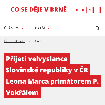
ČLÁNKY
DALŠÍ
Úvodní stránka
Akce
Přijetí velvyslance Slovinské republiky v Č
Přijetí velvyslance
Slovinské republiky v ČR
Leona Marca primátorem P.
Vokřálem