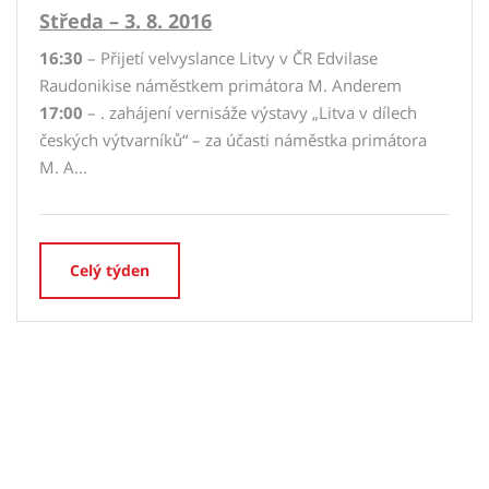
Středa – 3. 8. 2016
16:30
– Přijetí velvyslance Litvy v ČR Edvilase
Raudonikise náměstkem primátora M. Anderem
17:00
– . zahájení vernisáže výstavy „Litva v dílech
českých výtvarníků“ – za účasti náměstka primátora
M. A...
Celý týden