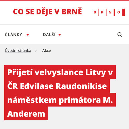
ČLÁNKY
DALŠÍ
Úvodní stránka
Akce
Přijetí velvyslance Litvy v ČR Edvilase Ra
Přijetí velvyslance Litvy v
ČR Edvilase Raudonikise
náměstkem primátora M.
Anderem