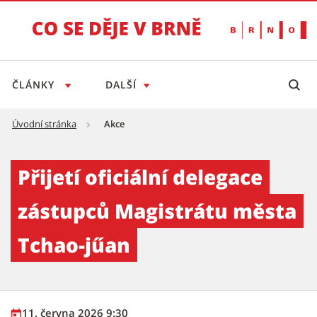
ČLÁNKY
DALŠÍ
Úvodní stránka
Akce
Přijetí oficiální delegace zástupců Magistrá
Přijetí oficiální delegace
zástupců Magistrátu města
Tchao-jűan
11. června 2026 9:30