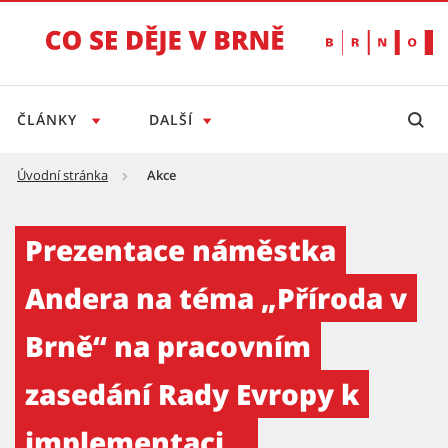
ČLÁNKY
DALŠÍ
Úvodní stránka
Akce
Prezentace náměstka Andera na téma „Přírod
Prezentace náměstka
Andera na téma „Příroda v
Brně“ na pracovním
zasedání Rady Evropy k
implementaci...