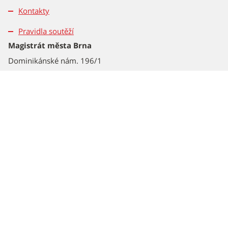
Kontakty
Pravidla soutěží
Magistrát města Brna
Dominikánské nám. 196/1
601 67 Brno
Tel.: 542 172 162
2026 © Statutární město Brno
Všechna práva vyhrazena – použití obsahu nebo jeho částí je
možné pouze se souhlasem Magistrátu města Brna.