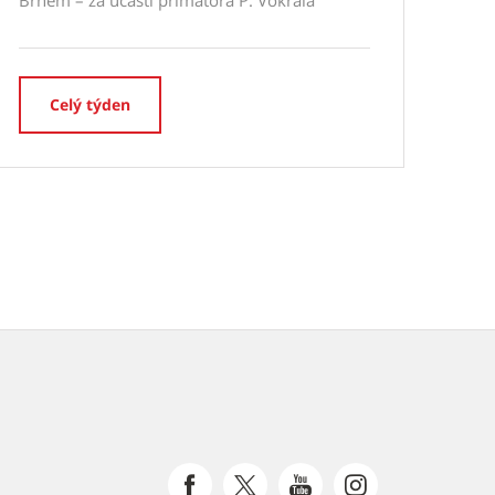
Brnem – za účasti primátora P. Vokřála
Celý týden