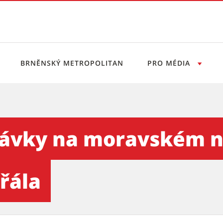
BRNĚNSKÝ METROPOLITAN
PRO MÉDIA
ravském náměstí – za účasti
távky na moravském ná
řála