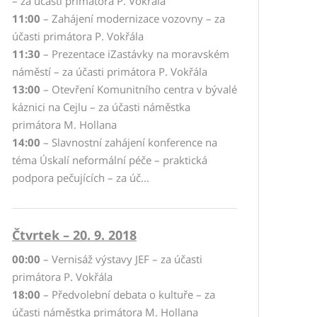
– za účasti primátora P. Vokřála
11:00
– Zahájení modernizace vozovny – za
účasti primátora P. Vokřála
11:30
– Prezentace iZastávky na moravském
náměstí – za účasti primátora P. Vokřála
13:00
– Otevření Komunitního centra v bývalé
káznici na Cejlu – za účasti náměstka
primátora M. Hollana
14:00
– Slavnostní zahájení konference na
téma Úskalí neformální péče – praktická
podpora pečujících – za úč...
Čtvrtek – 20. 9. 2018
00:00
– Vernisáž výstavy JEF – za účasti
primátora P. Vokřála
18:00
– Předvolební debata o kultuře – za
účasti náměstka primátora M. Hollana