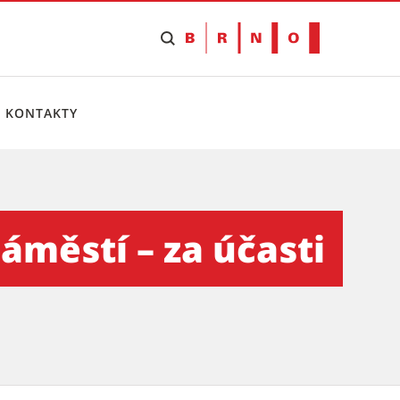
KONTAKTY
 primátora P. Vokřála - Ti
městí – za účasti