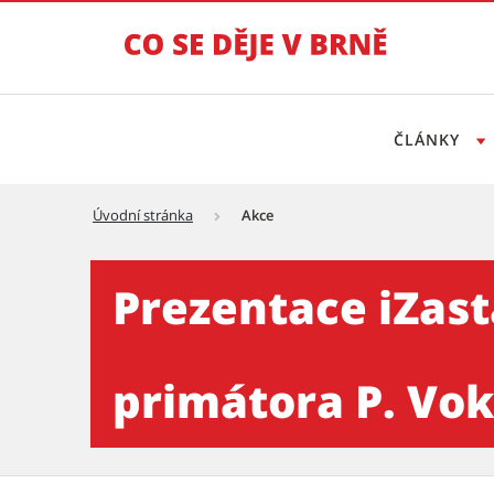
ČLÁNKY
Úvodní stránka
Akce
Prezentace iZastávky na mo
Prezentace iZas
primátora P. Vok