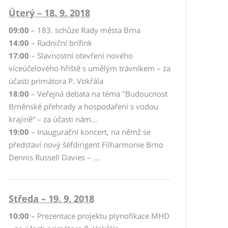
Úterý – 18. 9. 2018
09:00
– 183. schůze Rady města Brna
14:00
– Radniční brífink
17:00
– Slavnostní otevření nového
víceúčelového hřiště s umělým trávníkem – za
účasti primátora P. Vokřála
18:00
– Veřejná debata na téma "Budoucnost
Brněnské přehrady a hospodaření s vodou
krajině“ – za účasti nám...
19:00
– Inaugurační koncert, na němž se
představí nový šéfdirigent Filharmonie Brno
Dennis Russell Davies – ...
Středa – 19. 9. 2018
10:00
– Prezentace projektu plynofikace MHD