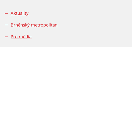
Aktuality
Brněnský metropolitan
Pro média
Kontakty
Pravidla soutěží
Magistrát města Brna
Dominikánské nám. 196/1
601 67 Brno
Tel.: 542 172 162