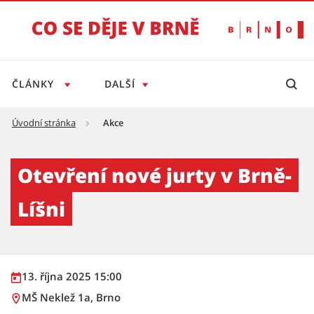
ČLÁNKY
DALŠÍ
Úvodní stránka
Akce
Otevření nové jurty v Brně-Líšni - Tiskový se
Otevření nové jurty v Brně-
Líšni
13. října 2025 15:00
MŠ Neklež 1a, Brno