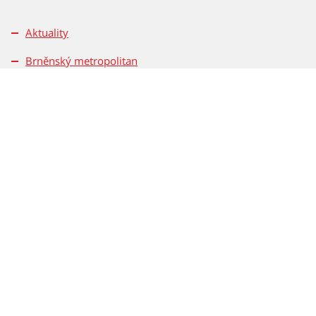
Aktuality
Brněnský metropolitan
Pro média
Kontakty
Pravidla soutěží
Magistrát města Brna
Dominikánské nám. 196/1
601 67 Brno
Tel.: 542 172 162